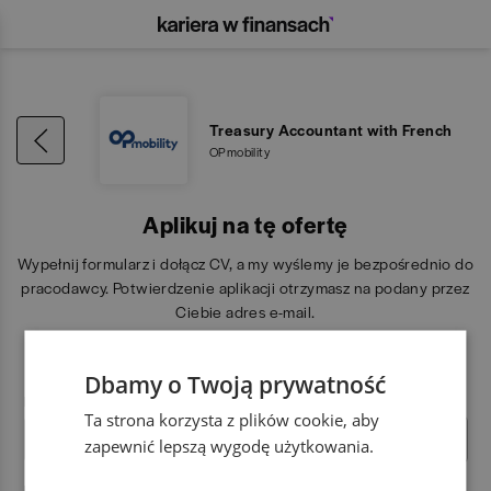
Treasury Accountant with French
OPmobility
Aplikuj na tę ofertę
Wypełnij formularz i dołącz CV, a my wyślemy je bezpośrednio do
pracodawcy. Potwierdzenie aplikacji otrzymasz na podany przez
Ciebie adres e-mail.
Powodzenia!
Dbamy o Twoją prywatność
Imię
Ta strona korzysta z plików cookie, aby
zapewnić lepszą wygodę użytkowania.
Nazwisko