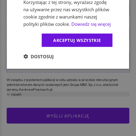
Korzystając z tej strony, wyrażasz zgodę
na używanie przez nas wszystkich plików
cookie zgodnie z warunkami naszej
polityki plików cookie.
Dowiedz się więcej
Adres e-mail
AKCEPTUJ WSZYSTKIE
Załącz CV
DOSTOSUJ
Przeciągnij tutaj lub kliknij, żeby przesłać z urządzenia
W związku z wysłaniem aplikacji w celu udziału w procesie rekrutacyjnym
administratorem danych osobowych jest Grupa MBE Sp. z o.o., właściciel
serwisu KarierawFinansach.pl.
rozwiń
Więcej informacji o tym, jak przetwarzane są Twoje dane osobowe znajdziesz
pod
tym linkiem
. Grupa MBE jest podmiotem przetwarzającym, któremu
administrator powierzył przetwarzanie danych osobowych.
WYŚLIJ APLIKACJĘ