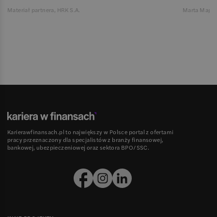
Materiał partnera, HRK S.A.
Marta Magie
Karierawfinansach.pl to największy w Polsce portal z ofertami
pracy przeznaczony dla specjalistów z branży finansowej,
bankowej, ubezpieczeniowej oraz sektora BPO/SSC.