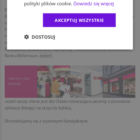
polityki plików cookie.
Dowiedz się więcej
Bankowość detaliczna to największy i kluczowy obszar działalności
Banku Millennium. Budując bezpośrednie relacje z Klientami, dbamy o
AKCEPTUJ WSZYSTKIE
ich satysfakcję oraz jakość dostarczanych im produktów i usług.
Nasze placówki to doskonałe miejsce, by rozpocząć karierę w
innowacyjnym banku. Dołącz do nas i miej swój wkład w promowanie
DOSTOSUJ
najbardziej nowoczesnych rozwiązań w bankowości.
Bankowość detaliczna to największy i kluczowy obszar działalności
Banku Millennium.
rozwiń.
zwiń.
Jeżeli nasza oferta jest dla Ciebie interesująca prosimy o przesłanie
aplikacji klikając na przycisk Aplikuj.
Skontaktujemy się z wybranymi Kandydatami.