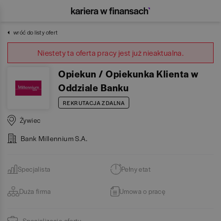
wróć do listy ofert
Niestety ta oferta pracy jest już nieaktualna.
Opiekun / Opiekunka Klienta w
Oddziale Banku
REKRUTACJA ZDALNA
Żywiec
Bank Millennium S.A.
Specjalista
Pełny etat
Duża firma
Umowa o pracę
Specjalizacje oferty