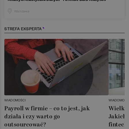
Warszawa
STREFA EKSPERTA
WIADOMOŚCI
WIADOMOŚC
Payroll w firmie – co to jest, jak
Wielka 
działa i czy warto go
Jakich 
outsourcować?
fintech