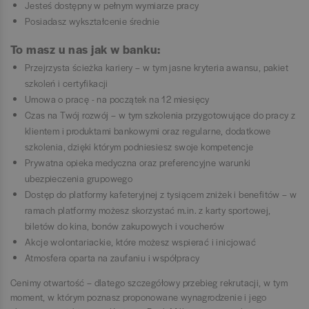
Jesteś dostępny w pełnym wymiarze pracy
Posiadasz wykształcenie średnie
To masz u nas jak w banku:
Przejrzysta ścieżka kariery – w tym jasne kryteria awansu, pakiet
szkoleń i certyfikacji
Umowa o pracę - na początek na 12 miesięcy
Czas na Twój rozwój – w tym szkolenia przygotowujące do pracy z
klientem i produktami bankowymi oraz regularne, dodatkowe
szkolenia, dzięki którym podniesiesz swoje kompetencje
Prywatna opieka medyczna oraz preferencyjne warunki
ubezpieczenia grupowego
Dostęp do platformy kafeteryjnej z tysiącem zniżek i benefitów – w
ramach platformy możesz skorzystać m.in. z karty sportowej,
biletów do kina, bonów zakupowych i voucherów
Akcje wolontariackie, które możesz wspierać i inicjować
Atmosfera oparta na zaufaniu i współpracy
Cenimy otwartość – dlatego szczegółowy przebieg rekrutacji, w tym
moment, w którym poznasz proponowane wynagrodzenie i jego