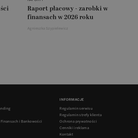
ści
Raport płacowy - zarobki w
finansach w 2026 roku
Agnieszka Szypielewicz
INFORMACJE
anding
Regulamin serwisu
Regulamin strefy klienta
 Finansach i Bankowości
Ochrona prywatności
Cenniki i reklama
Kontakt