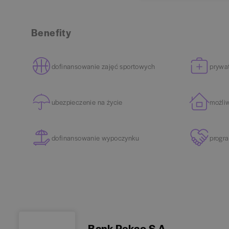
Benefity
dofinansowanie zajęć sportowych
prywa
ubezpieczenie na życie
możli
dofinansowanie wypoczynku
progr
Bank Pekao S.A.