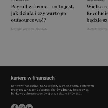
Payroll w firmie – co to jest,
Wielka r
jak działa i czy warto go
Revolucie
outsourcować?
będzie sz
Materiał partnera, HRK S.A.
Marta Magierec
Karierawfinansach.pl to największy w Polsce portal z ofertami
pracy przeznaczony dla specjalistów z branży finansowej,
bankowej, ubezpieczeniowej oraz sektora BPO/SSC.