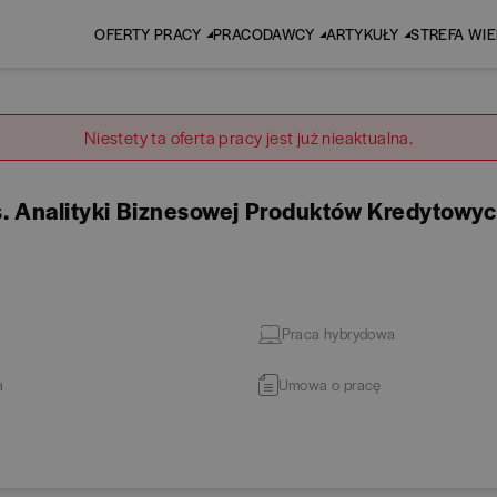
OFERTY PRACY
PRACODAWCY
ARTYKUŁY
STREFA WI
Niestety ta oferta pracy jest już nieaktualna.
ds. Analityki Biznesowej Produktów Kredytowy
Praca hybrydowa
a
Umowa o pracę