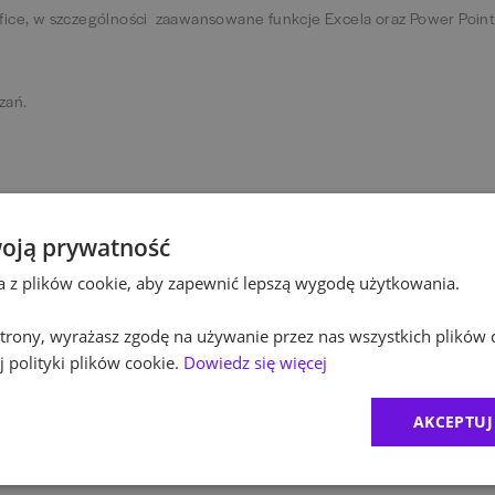
fice, w szczególności zaawansowane funkcje Excela oraz Power Point
zań.
oją prywatność
ta z plików cookie, aby zapewnić lepszą wygodę użytkowania.
y na preferencyjnych warunkach.
 strony, wyrażasz zgodę na używanie przez nas wszystkich plików 
stnych warunkach.
 polityki plików cookie.
Dowiedz się więcej
AKCEPTUJ