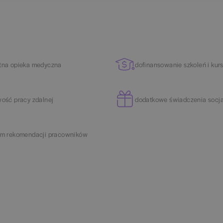
tna opieka medyczna
dofinansowanie szkoleń i kur
wość pracy zdalnej
dodatkowe świadczenia socj
am rekomendacji pracowników