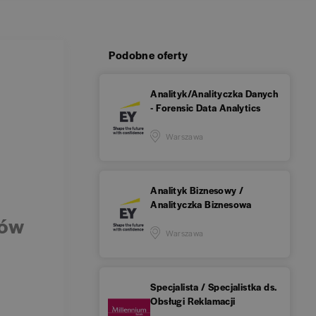
Podobne oferty
Analityk/Analityczka Danych
- Forensic Data Analytics
Warszawa
Analityk Biznesowy /
Analityczka Biznesowa
tów
Warszawa
Specjalista / Specjalistka ds.
Obsługi Reklamacji