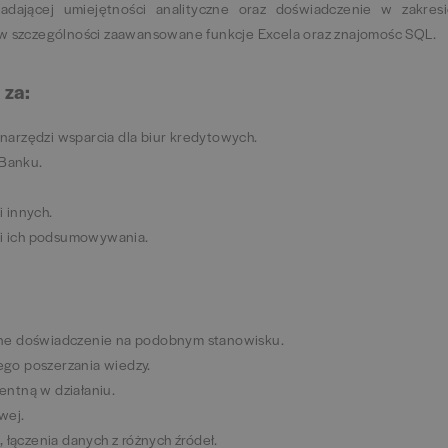
dającej umiejętności analityczne oraz doświadczenie w zakresie
w szczególności zaawansowane funkcje Excela oraz znajomośc SQL.
 za:
narzędzi wsparcia dla biur kredytowych.
Banku.
 innych.
w i ich podsumowywania.
zne doświadczenie na podobnym stanowisku.
go poszerzania wiedzy.
entną w działaniu.
wej.
 łączenia danych z różnych źródeł.