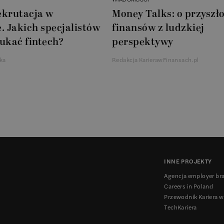
ekrutacja w
Money Talks: o przyszło
. Jakich specjalistów
finansów z ludzkiej
ukać fintech?
perspektywy
ka
Redakcja KarierawFinansach.pl
INNE PROJEKTY
Agencja employer br
Careers in Poland
Przewodnik Kariera w
TechKariera