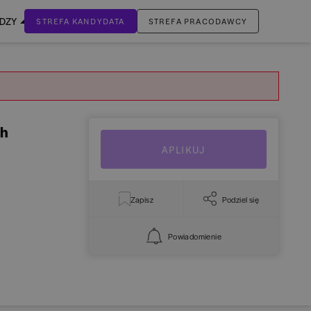
EDZY
STREFA KANDYDATA
STREFA PRACODAWCY
ZALOGUJ SIĘ
Nie masz jeszcze konta?
ZAREJESTRUJ SIĘ
ch
APLIKUJ
Zapisz
Podziel się
Powiadomienie