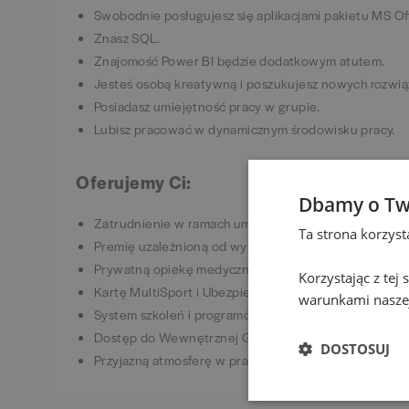
Swobodnie posługujesz się aplikacjami pakietu MS Of
Znasz SQL.
Znajomość Power BI będzie dodatkowym atutem.
Jesteś osobą kreatywną i poszukujesz nowych rozwią
Posiadasz umiejętność pracy w grupie.
Lubisz pracować w dynamicznym środowisku pracy.
Oferujemy Ci:
Dbamy o Tw
Zatrudnienie w ramach umowy o pracę.
Ta strona korzys
Premię uzależnioną od wyników i zaangażowania.
Prywatną opiekę medyczną dla Ciebie i Twojej rodzin
Korzystając z tej
Kartę MultiSport i Ubezpieczenie Grupowe na korzy
warunkami naszej
System szkoleń i programów rozwojowych.
Dostęp do Wewnętrznej Giełdy Pracy.
DOSTOSUJ
Przyjazną atmosferę w pracy.