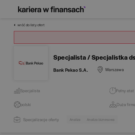
wróć do listy ofert
Specjalista / Specjalistka 
Bank Pekao S.A.
Warszawa
Specjalista
Pełny etat
polski
Duża firm
Specjalizacje oferty
Analiza
Analiza biznesowa