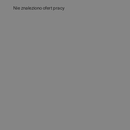
Białogard
(
1
)
Ana
Nie znaleziono ofert pracy
Białystok
(
4
)
Aud
Bielsko-Biała
(
1
)
Ba
POKAŻ OFE
Bochnia
(
1
)
Hum
Brno
(
1
)
IT
(
Brodnica
(
1
)
Kon
Brzeg
(
1
)
Ksi
Brzesko
(
1
)
Pod
Brzozów
(
1
)
Ube