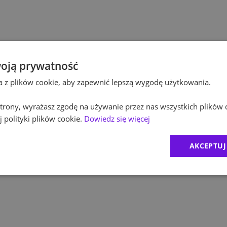
Po
Kultura / Media
Po
Edukacja
Eq
oją prywatność
ta z plików cookie, aby zapewnić lepszą wygodę użytkowania.
R
 strony, wyrażasz zgodę na używanie przez nas wszystkich plików 
Zu
 polityki plików cookie.
Dowiedz się więcej
M
AKCEPTUJ
C
Ex
B