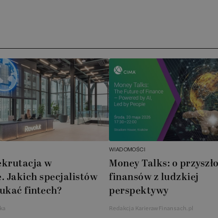
Ar
AT
N
B
Cu
A
WIADOMOŚCI
A
ekrutacja w
Money Talks: o przyszło
. Jakich specjalistów
finansów z ludzkiej
In
ukać fintech?
perspektywy
W
ka
Redakcja KarierawFinansach.pl