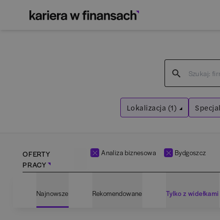
Lokalizacja (1)
Specjal
Bydgoszcz
Anal
Wyczyść filtry
Wyczyść f
Analiza biznesowa
Bydgoszcz
OFERTY
PRACY
Najnowsze
Rekomendowane
Tylko z widełkami
Bartoszyce
(
1
)
Adm