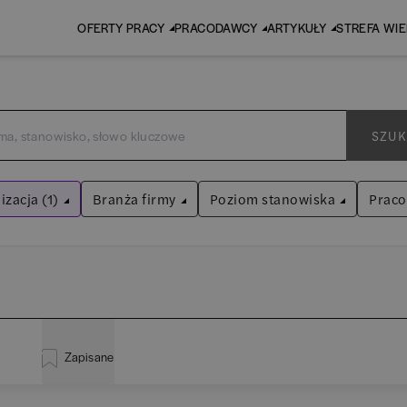
OFERTY PRACY
PRACODAWCY
ARTYKUŁY
STREFA WI
SZUK
izacja (1)
Branża firmy
Poziom stanowiska
Prac
iza biznesowa
Audyt / Konsulting
Asystent
(
31
)
iltry
Bankowość
Praktykant / stażysta
(
33
)
EY
BPO / SSC
Specjalista
(
712
)
Zapisane
P
inistracja
(
20
)
Human Resources / Rekrutacja
Kierownik/Manager
(
247
)