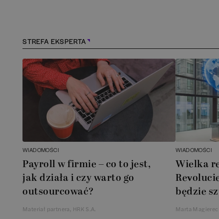
Kościerzyna
(
1
)
Kraków
(
166
)
STREFA EKSPERTA
Lębork
(
1
)
Legionowo
(
1
)
Legnica
(
1
)
Leszno
(
1
)
WIADOMOŚCI
WIADOMOŚCI
Payroll w firmie – co to jest,
Wielka r
Łódź
(
85
)
jak działa i czy warto go
Revolucie
outsourcować?
będzie sz
Łomianki
(
2
)
Materiał partnera, HRK S.A.
Marta Magierec