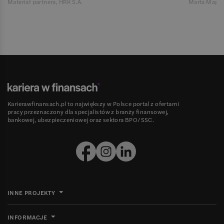
Materiał partnera, HRK S.A.
Marta Magie
Karierawfinansach.pl to największy w Polsce portal z ofertami
pracy przeznaczony dla specjalistów z branży finansowej,
bankowej, ubezpieczeniowej oraz sektora BPO/SSC.
INNE PROJEKTY
INFORMACJE