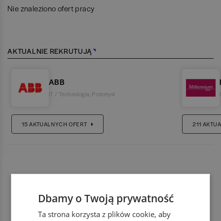
Nie znaleziono ofert pracy
AKTUALNIE REKRUTUJĄ
ABB
IT / Technologia
,
Przemysł
15
AKTUALNYCH OFERT
211
AKTUA
Dbamy o Twoją prywatność
Ta strona korzysta z plików cookie, aby