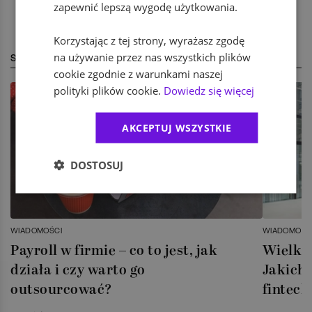
zapewnić lepszą wygodę użytkowania.
Korzystając z tej strony, wyrażasz zgodę
na używanie przez nas wszystkich plików
STREFA EKSPERTA
cookie zgodnie z warunkami naszej
polityki plików cookie.
Dowiedz się więcej
AKCEPTUJ WSZYSTKIE
DOSTOSUJ
WIADOMOŚCI
WIADOMOŚC
Payroll w firmie – co to jest, jak
Wielka 
działa i czy warto go
Jakich 
outsourcować?
fintech