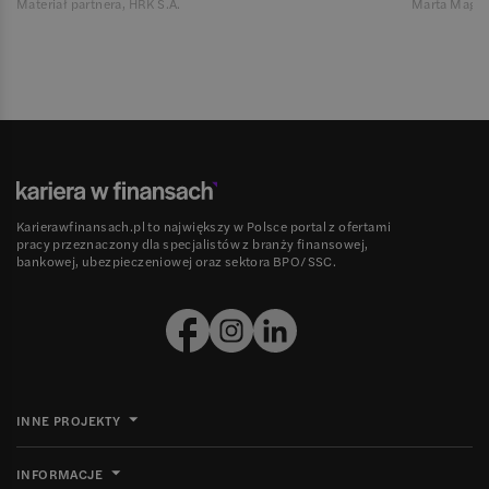
Materiał partnera, HRK S.A.
Marta Magie
Karierawfinansach.pl to największy w Polsce portal z ofertami
pracy przeznaczony dla specjalistów z branży finansowej,
bankowej, ubezpieczeniowej oraz sektora BPO/SSC.
INNE PROJEKTY
INFORMACJE