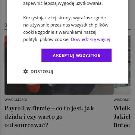
zapewnić lepszą wygodę użytkowania.
Korzystając z tej strony, wyrażasz zgodę
na używanie przez nas wszystkich plików
STREFA EKSPERTA
cookie zgodnie z warunkami naszej
polityki plików cookie.
Dowiedz się więcej
AKCEPTUJ WSZYSTKIE
DOSTOSUJ
WIADOMOŚCI
WIADOMOŚC
Payroll w firmie – co to jest, jak
Wielka 
działa i czy warto go
Jakich 
outsourcować?
fintech