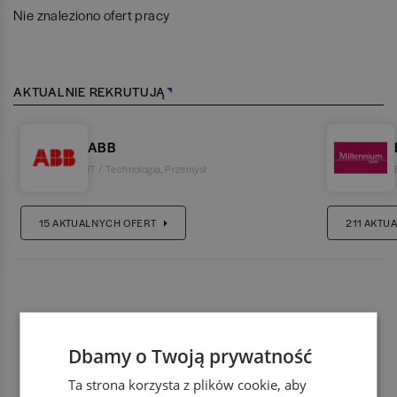
Nie znaleziono ofert pracy
AKTUALNIE REKRUTUJĄ
ABB
IT / Technologia
,
Przemysł
15
AKTUALNYCH OFERT
211
AKTUA
Dbamy o Twoją prywatność
Ta strona korzysta z plików cookie, aby