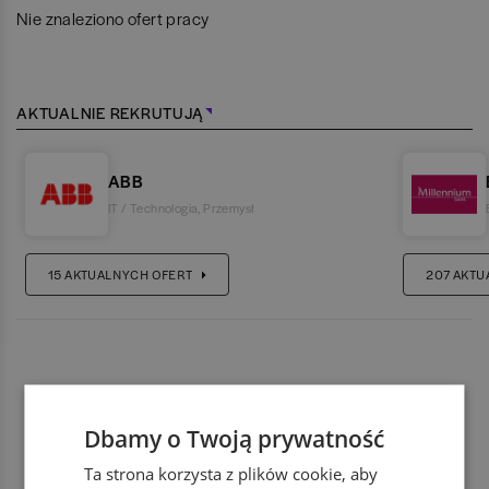
Nie znaleziono ofert pracy
AKTUALNIE REKRUTUJĄ
ABB
IT / Technologia
,
Przemysł
15
AKTUALNYCH OFERT
207
AKTU
Dbamy o Twoją prywatność
Ta strona korzysta z plików cookie, aby