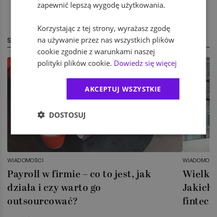
zapewnić lepszą wygodę użytkowania.
Korzystając z tej strony, wyrażasz zgodę
na używanie przez nas wszystkich plików
STREFA EKSPERTA
cookie zgodnie z warunkami naszej
polityki plików cookie.
Dowiedz się więcej
AKCEPTUJ WSZYSTKIE
DOSTOSUJ
WIADOMOŚCI
WIADOMOŚC
Payroll w firmie – co to jest, jak
Wielka 
działa i czy warto go
Jakich 
outsourcować?
fintech