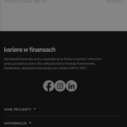
Materiał partnera, HRK S.A.
Marta Magie
Karierawfinansach.pl to największy w Polsce portal z ofertami
pracy przeznaczony dla specjalistów z branży finansowej,
bankowej, ubezpieczeniowej oraz sektora BPO/SSC.
INNE PROJEKTY
INFORMACJE