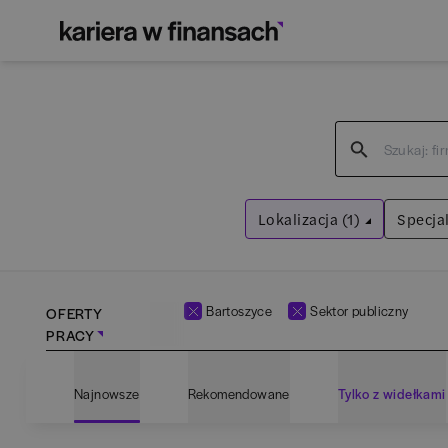
Lokalizacja (1)
Specjal
Bartoszyce
Wyczyść filtry
Bartoszyce
Sektor publiczny
OFERTY
PRACY
Adm
Najnowsze
Rekomendowane
Tylko z widełkami
Ana
Bartoszyce
(
1
)