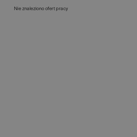
Aud
Białogard
(
1
)
Nie znaleziono ofert pracy
Ba
Białystok
(
4
)
Hum
Bielsko-Biała
(
1
)
IT
(
POKAŻ OFE
Bochnia
(
1
)
Kon
Brno
(
1
)
Ksi
Brodnica
(
1
)
Pod
Brzeg
(
1
)
Ube
Brzesko
(
1
)
Zar
Brzozów
(
1
)