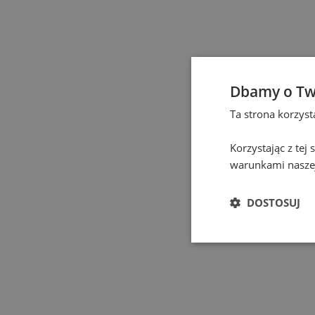
Częstochowa
(
1
)
Eindhoven
(
1
)
Dbamy o Tw
Elbląg
(
1
)
Ta strona korzys
Gdańsk
(
130
)
Korzystając z tej
warunkami naszej
Gdynia
(
3
)
DOSTOSUJ
Gliwice
(
2
)
Głogów
(
1
)
Gniezno
(
2
)