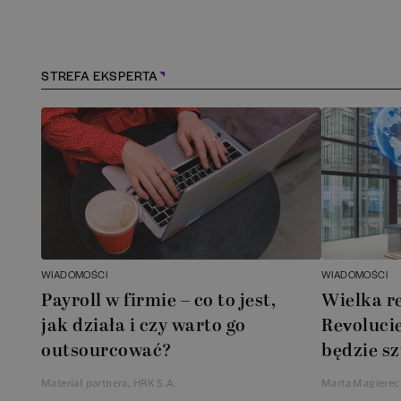
Kielce
(
2
)
Konstancin-Jeziorna
(
1
)
STREFA EKSPERTA
Kościerzyna
(
1
)
Kraków
(
163
)
Lębork
(
1
)
Legionowo
(
1
)
WIADOMOŚCI
WIADOMOŚCI
Payroll w firmie – co to jest,
Wielka r
Legnica
(
1
)
jak działa i czy warto go
Revolucie
outsourcować?
będzie sz
Leszno
(
1
)
Materiał partnera, HRK S.A.
Marta Magierec