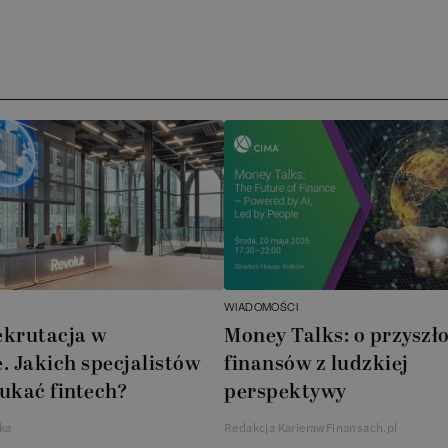
Ar
AT
N
B
Cu
A
WIADOMOŚCI
A
ekrutacja w
Money Talks: o przyszło
. Jakich specjalistów
finansów z ludzkiej
In
ukać fintech?
perspektywy
W
ka
Redakcja KarierawFinansach.pl