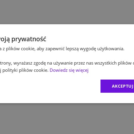
Po
Budownictwo
Po
Inżynieria
Eq
Kultura / Media
oją prywatność
ta z plików cookie, aby zapewnić lepszą wygodę użytkowania.
R
Edukacja
 strony, wyrażasz zgodę na używanie przez nas wszystkich plików 
Zu
 polityki plików cookie.
Dowiedz się więcej
M
AKCEPTUJ
C
Ex
B