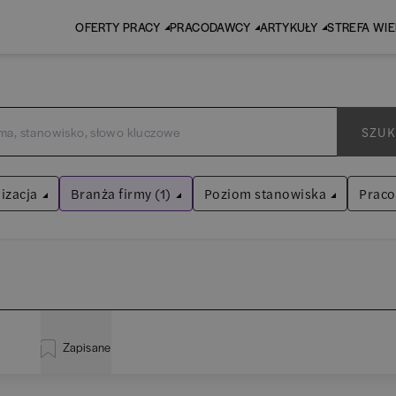
OFERTY PRACY
PRACODAWCY
ARTYKUŁY
STREFA WI
SZUK
izacja
Branża firmy (1)
Poziom stanowiska
Prac
Sektor publiczny
Asystent
(
31
)
Wyczyść filtry
Praktykant / stażysta
(
34
)
inistracja
(
19
)
EY
Audyt / Konsulting
Specjalista
(
694
)
Zapisane
liza
(
114
)
P
Bankowość
Kierownik/Manager
(
244
)