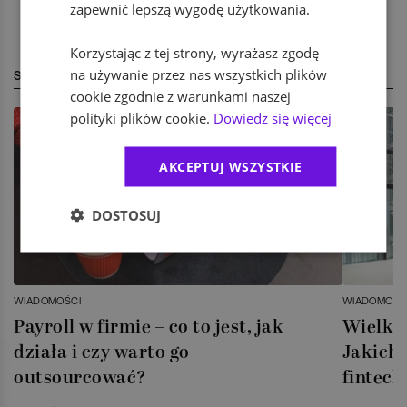
zapewnić lepszą wygodę użytkowania.
Korzystając z tej strony, wyrażasz zgodę
na używanie przez nas wszystkich plików
STREFA EKSPERTA
cookie zgodnie z warunkami naszej
polityki plików cookie.
Dowiedz się więcej
AKCEPTUJ WSZYSTKIE
DOSTOSUJ
WIADOMOŚCI
WIADOMOŚC
Payroll w firmie – co to jest, jak
Wielka 
działa i czy warto go
Jakich 
outsourcować?
fintech