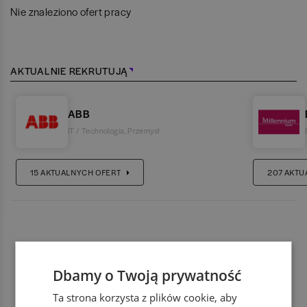
Nie znaleziono ofert pracy
AKTUALNIE REKRUTUJĄ
ABB
IT / Technologia
,
Przemysł
15
AKTUALNYCH OFERT
207
AKTU
Dbamy o Twoją prywatność
Ta strona korzysta z plików cookie, aby