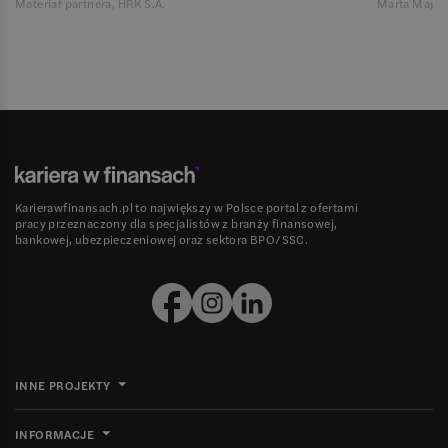
Materiał partnera, HRK S.A.
Marta Magie
Karierawfinansach.pl to największy w Polsce portal z ofertami
pracy przeznaczony dla specjalistów z branży finansowej,
bankowej, ubezpieczeniowej oraz sektora BPO/SSC.
INNE PROJEKTY
INFORMACJE