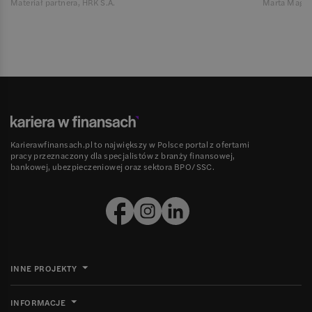
Materiał partnera, HRK S.A.
Marta Magie
Karierawfinansach.pl to największy w Polsce portal z ofertami
pracy przeznaczony dla specjalistów z branży finansowej,
bankowej, ubezpieczeniowej oraz sektora BPO/SSC.
INNE PROJEKTY
INFORMACJE