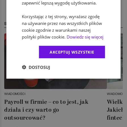
zapewnić lepszą wygodę użytkowania.
Korzystając z tej strony, wyrażasz zgodę
na używanie przez nas wszystkich plików
STREFA EKSPERTA
cookie zgodnie z warunkami naszej
polityki plików cookie.
Dowiedz się więcej
AKCEPTUJ WSZYSTKIE
DOSTOSUJ
WIADOMOŚCI
WIADOMOŚC
Payroll w firmie – co to jest, jak
Wielka 
działa i czy warto go
Jakich 
outsourcować?
fintech