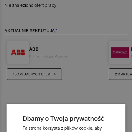
Nie znaleziono ofert pracy
AKTUALNIE REKRUTUJĄ
ABB
IT / Technologia
,
Przemysł
15
AKTUALNYCH OFERT
211
AKTUA
Dbamy o Twoją prywatność
Ta strona korzysta z plików cookie, aby