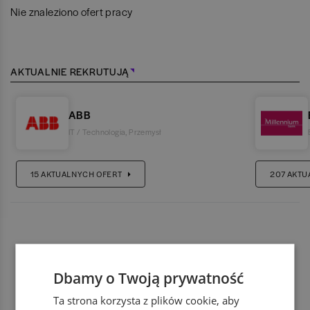
Nie znaleziono ofert pracy
AKTUALNIE REKRUTUJĄ
ABB
IT / Technologia
,
Przemysł
15
AKTUALNYCH OFERT
207
AKTU
Dbamy o Twoją prywatność
Ta strona korzysta z plików cookie, aby