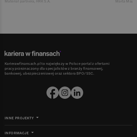
Materiał partnera, HRK S.A.
Marta Magie
Karierawfinansach.pl to największy w Polsce portal z ofertami
pracy przeznaczony dla specjalistów z branży finansowej,
bankowej, ubezpieczeniowej oraz sektora BPO/SSC.
INNE PROJEKTY
INFORMACJE