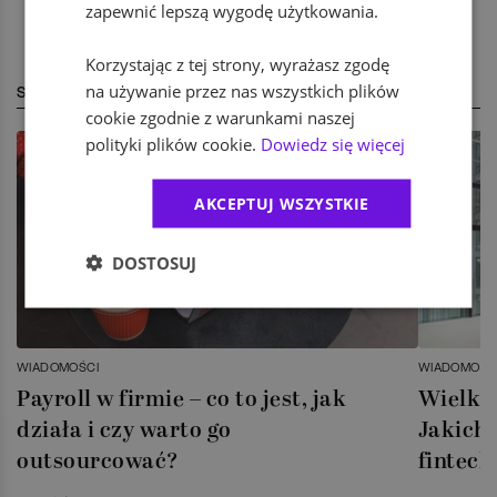
zapewnić lepszą wygodę użytkowania.
Korzystając z tej strony, wyrażasz zgodę
na używanie przez nas wszystkich plików
STREFA EKSPERTA
cookie zgodnie z warunkami naszej
polityki plików cookie.
Dowiedz się więcej
AKCEPTUJ WSZYSTKIE
DOSTOSUJ
WIADOMOŚCI
WIADOMOŚC
Payroll w firmie – co to jest, jak
Wielka 
działa i czy warto go
Jakich 
outsourcować?
fintech