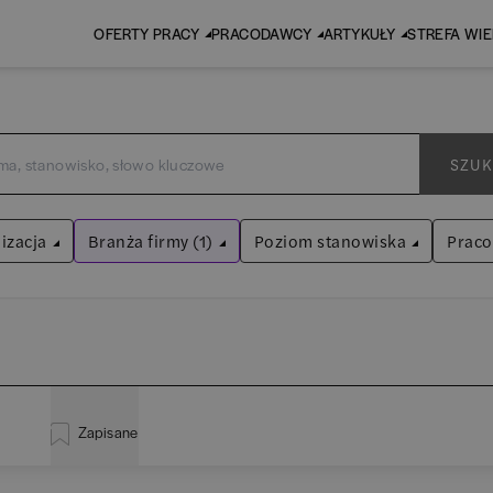
OFERTY PRACY
PRACODAWCY
ARTYKUŁY
STREFA WI
SZUK
izacja
Branża firmy (1)
Poziom stanowiska
Prac
Kultura / Media
Asystent
(
31
)
Wyczyść filtry
Praktykant / stażysta
(
33
)
inistracja
(
20
)
EY
Audyt / Konsulting
Specjalista
(
705
)
Zapisane
liza
(
114
)
P
Bankowość
Kierownik/Manager
(
247
)