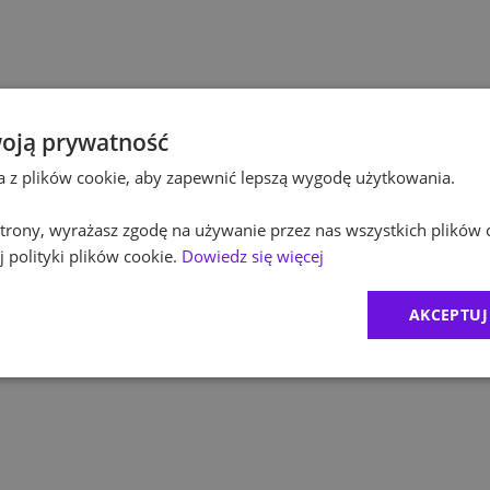
Po
Budownictwo
Po
Inżynieria
Eq
Kultura / Media
oją prywatność
ta z plików cookie, aby zapewnić lepszą wygodę użytkowania.
R
Edukacja
 strony, wyrażasz zgodę na używanie przez nas wszystkich plików 
Zu
 polityki plików cookie.
Dowiedz się więcej
M
AKCEPTUJ
C
Ex
B