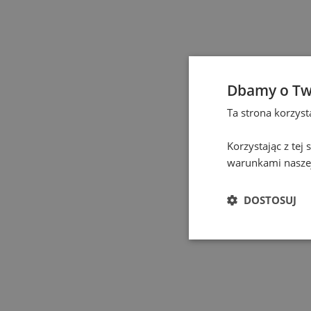
Częstochowa
(
1
)
Elbląg
(
1
)
Dbamy o Tw
Gdańsk
(
131
)
Ta strona korzys
Gdynia
(
3
)
Korzystając z tej
warunkami naszej
Gliwice
(
2
)
DOSTOSUJ
Głogów
(
1
)
Gniezno
(
2
)
Gorzów Wielkopolski
(
1
)