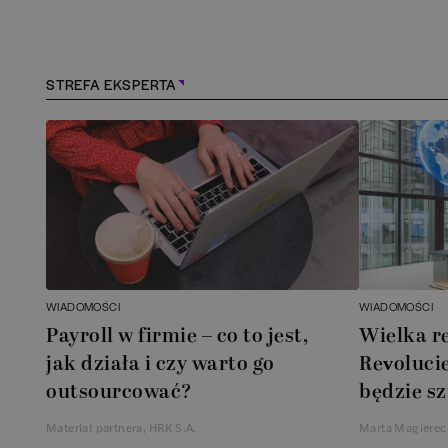
Konstancin-Jeziorna
(
1
)
Kościerzyna
(
1
)
STREFA EKSPERTA
Kraków
(
164
)
Lębork
(
1
)
Legionowo
(
1
)
Legnica
(
1
)
WIADOMOŚCI
WIADOMOŚCI
Payroll w firmie – co to jest,
Wielka r
Łódź
(
85
)
jak działa i czy warto go
Revolucie
outsourcować?
będzie sz
Łomianki
(
2
)
Materiał partnera, HRK S.A.
Marta Magierec