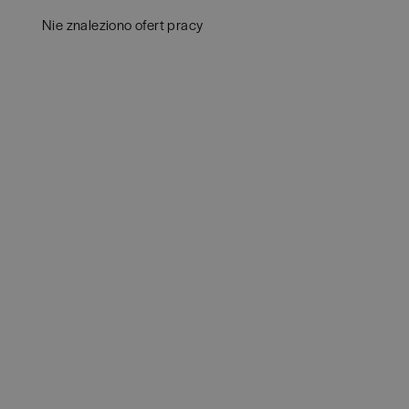
Aud
Białogard
(
1
)
Nie znaleziono ofert pracy
Ba
Białystok
(
4
)
Hum
Bielsko-Biała
(
1
)
IT
(
POKAŻ OFE
Bochnia
(
1
)
Kon
Brodnica
(
1
)
Ksi
Brzeg
(
1
)
Pod
Brzesko
(
1
)
Ube
Brzozów
(
1
)
Zar
Bydgoszcz
(
1
)