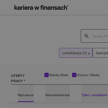
Lokalizacja (1)
Specjal
Bielsko-Biała
Wyczyść filtry
Bielsko-Biała
Kultura / Media
OFERTY
PRACY
Adm
Najnowsze
Rekomendowane
Tylko z widełkami
Ana
Bartoszyce
(
1
)