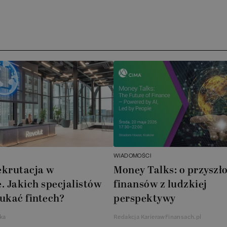
Ar
AT
N
B
Cu
A
WIADOMOŚCI
A
ekrutacja w
Money Talks: o przyszło
. Jakich specjalistów
finansów z ludzkiej
In
ukać fintech?
perspektywy
W
ka
Redakcja KarierawFinansach.pl