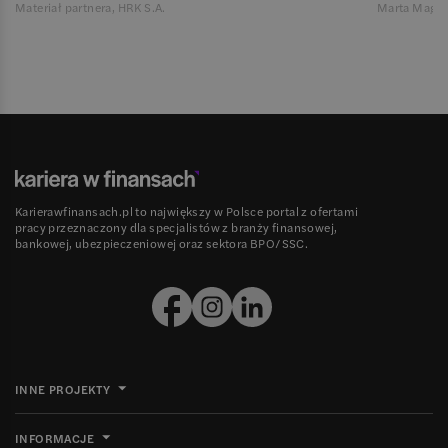
Materiał partnera, HRK S.A.
Marta Magie
Karierawfinansach.pl to największy w Polsce portal z ofertami
pracy przeznaczony dla specjalistów z branży finansowej,
bankowej, ubezpieczeniowej oraz sektora BPO/SSC.
INNE PROJEKTY
INFORMACJE