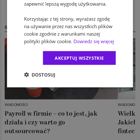
zapewnić lepszą wygodę użytkowania.
Korzystając z tej strony, wyrażasz zgodę
na używanie przez nas wszystkich plików
STREFA EKSPERTA
cookie zgodnie z warunkami naszej
polityki plików cookie.
Dowiedz się więcej
AKCEPTUJ WSZYSTKIE
DOSTOSUJ
WIADOMOŚCI
WIADOMOŚC
Payroll w firmie – co to jest, jak
Wielka 
działa i czy warto go
Jakich 
outsourcować?
fintech