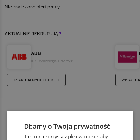
Nie znaleziono ofert pracy
AKTUALNIE REKRUTUJĄ
ABB
IT / Technologia
,
Przemysł
15
AKTUALNYCH OFERT
211
AKTUA
Dbamy o Twoją prywatność
Ta strona korzysta z plików cookie, aby