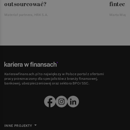
outsourcować?
fintech
Materiał partnera, HRK S.A.
Marta Magie
Karierawfinansach.pl to największy w Polsce portal z ofertami
pracy przeznaczony dla specjalistów z branży finansowej,
bankowej, ubezpieczeniowej oraz sektora BPO/SSC.
INNE PROJEKTY