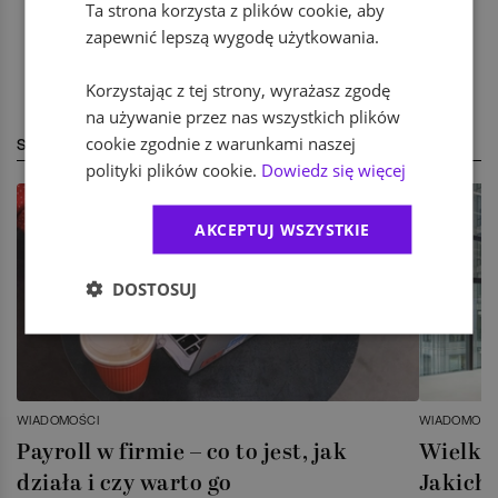
Ta strona korzysta z plików cookie, aby
zapewnić lepszą wygodę użytkowania.
Korzystając z tej strony, wyrażasz zgodę
na używanie przez nas wszystkich plików
cookie zgodnie z warunkami naszej
STREFA EKSPERTA
polityki plików cookie.
Dowiedz się więcej
AKCEPTUJ WSZYSTKIE
DOSTOSUJ
WIADOMOŚCI
WIADOMOŚC
Payroll w firmie – co to jest, jak
Wielka 
działa i czy warto go
Jakich 