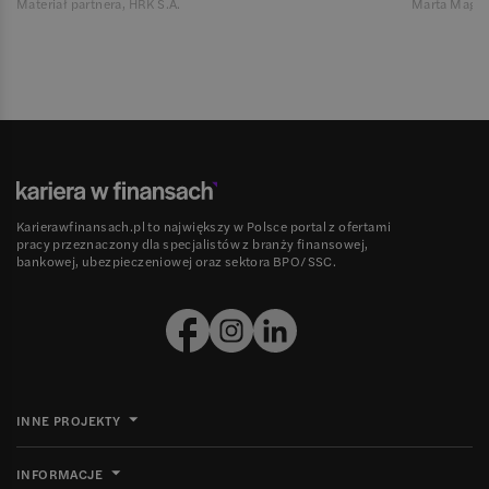
Materiał partnera, HRK S.A.
Marta Magie
Karierawfinansach.pl to największy w Polsce portal z ofertami
pracy przeznaczony dla specjalistów z branży finansowej,
bankowej, ubezpieczeniowej oraz sektora BPO/SSC.
INNE PROJEKTY
INFORMACJE