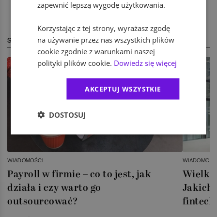
zapewnić lepszą wygodę użytkowania.
Korzystając z tej strony, wyrażasz zgodę
na używanie przez nas wszystkich plików
STREFA EKSPERTA
cookie zgodnie z warunkami naszej
polityki plików cookie.
Dowiedz się więcej
AKCEPTUJ WSZYSTKIE
DOSTOSUJ
WIADOMOŚCI
WIADOMOŚC
Payroll w firmie – co to jest, jak
Wielka 
działa i czy warto go
Jakich 
outsourcować?
fintech