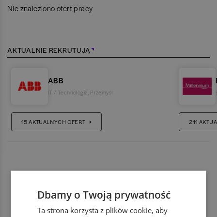
Nie znaleziono ofert pracy
AKTUALNIE REKRUTUJĄ
ABB
IT / Technologia
,
Przemysł
15
AKTUALNYCH OFERT
211
AKTUA
Dbamy o Twoją prywatność
Ta strona korzysta z plików cookie, aby