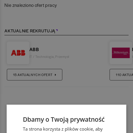
Nie znaleziono ofert pracy
AKTUALNIE REKRUTUJĄ
ABB
IT / Technologia
,
Przemysł
15
AKTUALNYCH OFERT
110
AKTU
Dbamy o Twoją prywatność
Ta strona korzysta z plików cookie, aby