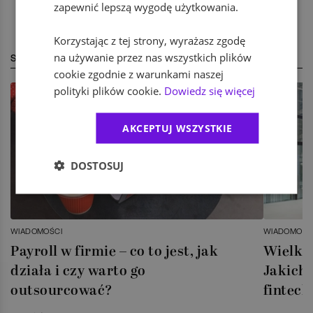
zapewnić lepszą wygodę użytkowania.
Korzystając z tej strony, wyrażasz zgodę
na używanie przez nas wszystkich plików
STREFA EKSPERTA
cookie zgodnie z warunkami naszej
polityki plików cookie.
Dowiedz się więcej
AKCEPTUJ WSZYSTKIE
DOSTOSUJ
WIADOMOŚCI
WIADOMOŚC
Payroll w firmie – co to jest, jak
Wielka 
działa i czy warto go
Jakich 
outsourcować?
fintech