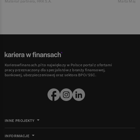
Materiał partnera, HRK S.A.
Marta Magie
Karierawfinansach.pl to największy w Polsce portal z ofertami
pracy przeznaczony dla specjalistów z branży finansowej,
bankowej, ubezpieczeniowej oraz sektora BPO/SSC.
INNE PROJEKTY
INFORMACJE