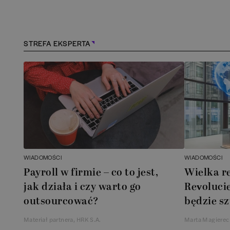
Konstancin-Jeziorna
(
1
)
Kościerzyna
(
1
)
STREFA EKSPERTA
Kraków
(
163
)
Lębork
(
1
)
Legionowo
(
1
)
Legnica
(
1
)
WIADOMOŚCI
WIADOMOŚCI
Payroll w firmie – co to jest,
Wielka r
Łódź
(
84
)
jak działa i czy warto go
Revolucie
outsourcować?
będzie sz
Łomianki
(
2
)
Materiał partnera, HRK S.A.
Marta Magierec