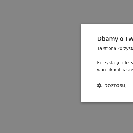
Częstochowa
(
1
)
Elbląg
(
1
)
Dbamy o Tw
Gdańsk
(
129
)
Ta strona korzys
Gdynia
(
3
)
Korzystając z tej
warunkami naszej
Gliwice
(
2
)
DOSTOSUJ
Głogów
(
1
)
Gniezno
(
2
)
Gorzów Wielkopolski
(
1
)