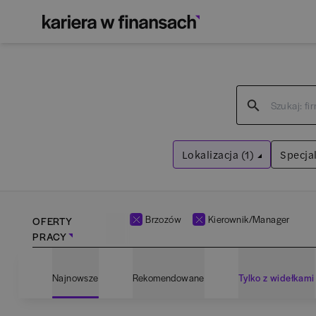
Lokalizacja (1)
Specjal
Brzozów
Wyczyść filtry
Brzozów
Kierownik/Manager
OFERTY
PRACY
Adm
Najnowsze
Rekomendowane
Tylko z widełkami
Ana
Bartoszyce
(
1
)