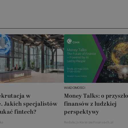
Ar
AT
N
B
Cu
A
WIADOMOŚCI
A
ekrutacja w
Money Talks: o przyszło
. Jakich specjalistów
finansów z ludzkiej
In
ukać fintech?
perspektywy
W
ka
Redakcja KarierawFinansach.pl