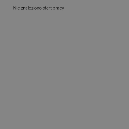
Aud
Białogard
(
1
)
Nie znaleziono ofert pracy
Ba
Białystok
(
4
)
Hum
Bielsko-Biała
(
1
)
IT
(
POKAŻ OFE
Bochnia
(
1
)
Kon
Brodnica
(
1
)
Ksi
Brzeg
(
1
)
Pod
Brzesko
(
1
)
Ube
Brzozów
(
1
)
Zar
Bydgoszcz
(
1
)