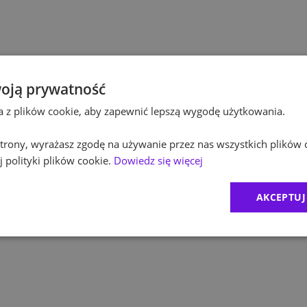
Po
Kultura / Media
Po
Edukacja
Eq
oją prywatność
ta z plików cookie, aby zapewnić lepszą wygodę użytkowania.
R
 strony, wyrażasz zgodę na używanie przez nas wszystkich plików 
Zu
 polityki plików cookie.
Dowiedz się więcej
M
AKCEPTUJ
C
Ex
B