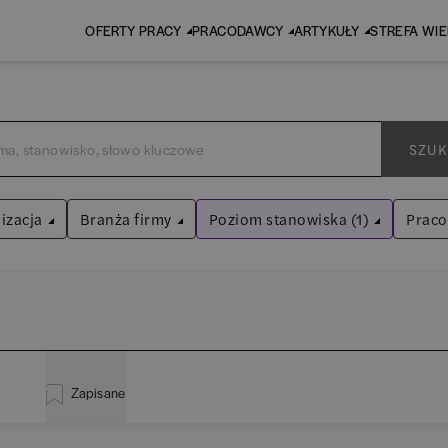
OFERTY PRACY
PRACODAWCY
ARTYKUŁY
STREFA WI
SZUK
izacja
Branża firmy
Poziom stanowiska (1)
Prac
Kierownik/Manager
Audyt / Konsulting
Wyczyść filtry
Bankowość
inistracja
(
20
)
EY
Asystent
(
31
)
BPO / SSC
Zapisane
liza
(
114
)
P
Praktykant / stażysta
(
33
)
Human Resources / Rekrutacja