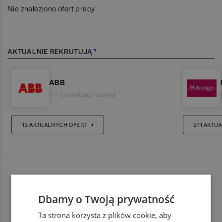
Nie znaleziono ofert pracy
AKTUALNIE REKRUTUJĄ
ABB
IT / Technologia
,
Przemysł
15
AKTUALNYCH OFERT
211
AKTUA
Dbamy o Twoją prywatność
Ta strona korzysta z plików cookie, aby