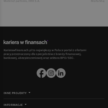
Materiał partnera, HRK S.A.
Marta Magie
Karierawfinansach.pl to największy w Polsce portal z ofertami
pracy przeznaczony dla specjalistów z branży finansowej,
bankowej, ubezpieczeniowej oraz sektora BPO/SSC.
INNE PROJEKTY
INFORMACJE