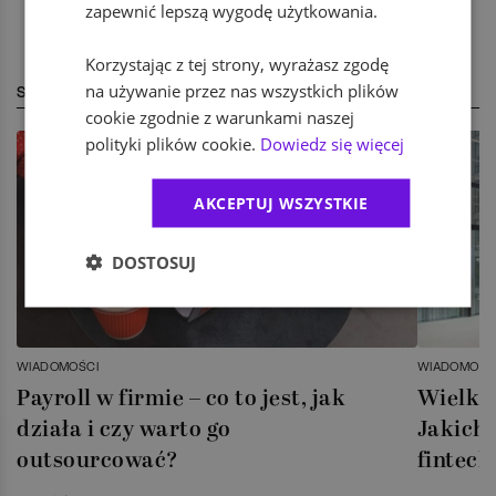
zapewnić lepszą wygodę użytkowania.
Korzystając z tej strony, wyrażasz zgodę
na używanie przez nas wszystkich plików
STREFA EKSPERTA
cookie zgodnie z warunkami naszej
polityki plików cookie.
Dowiedz się więcej
AKCEPTUJ WSZYSTKIE
DOSTOSUJ
WIADOMOŚCI
WIADOMOŚC
Payroll w firmie – co to jest, jak
Wielka 
działa i czy warto go
Jakich 
outsourcować?
fintech