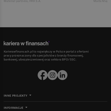
Materiał partnera, HRK S.A.
Marta Magie
Karierawfinansach.pl to największy w Polsce portal z ofertami
pracy przeznaczony dla specjalistów z branży finansowej,
bankowej, ubezpieczeniowej oraz sektora BPO/SSC.
INNE PROJEKTY
INFORMACJE