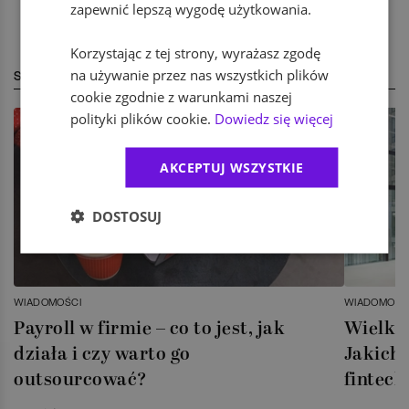
zapewnić lepszą wygodę użytkowania.
Korzystając z tej strony, wyrażasz zgodę
na używanie przez nas wszystkich plików
STREFA EKSPERTA
cookie zgodnie z warunkami naszej
polityki plików cookie.
Dowiedz się więcej
AKCEPTUJ WSZYSTKIE
DOSTOSUJ
WIADOMOŚCI
WIADOMOŚC
Payroll w firmie – co to jest, jak
Wielka 
działa i czy warto go
Jakich 
outsourcować?
fintech