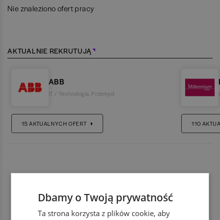
Nie znaleziono ofert pracy
AKTUALNIE REKRUTUJĄ
ABB
IT / Technologia
,
Przemysł
15
AKTUALNYCH OFERT
110
AKTU
Dbamy o Twoją prywatność
Ta strona korzysta z plików cookie, aby