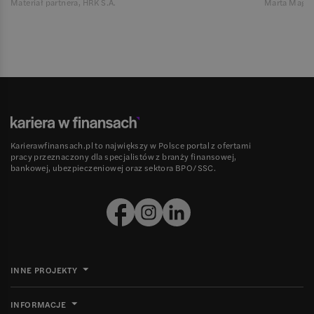
Materiał partnera, HRK S.A.
Marta Magie
Karierawfinansach.pl to największy w Polsce portal z ofertami
pracy przeznaczony dla specjalistów z branży finansowej,
bankowej, ubezpieczeniowej oraz sektora BPO/SSC.
INNE PROJEKTY
INFORMACJE