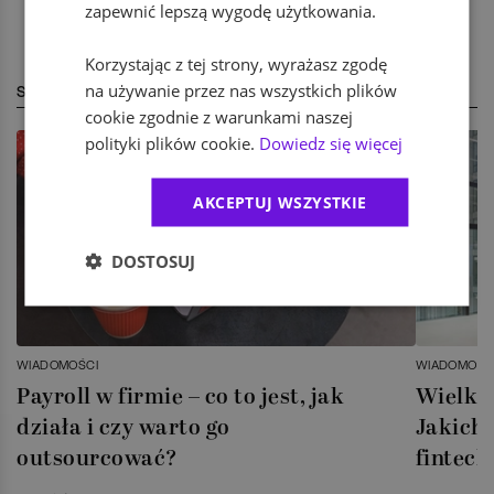
zapewnić lepszą wygodę użytkowania.
Korzystając z tej strony, wyrażasz zgodę
na używanie przez nas wszystkich plików
STREFA EKSPERTA
cookie zgodnie z warunkami naszej
polityki plików cookie.
Dowiedz się więcej
AKCEPTUJ WSZYSTKIE
DOSTOSUJ
WIADOMOŚCI
WIADOMOŚC
Payroll w firmie – co to jest, jak
Wielka 
działa i czy warto go
Jakich 
outsourcować?
fintech