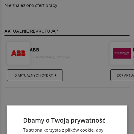
Nie znaleziono ofert pracy
AKTUALNIE REKRUTUJĄ
ABB
IT / Technologia
,
Przemysł
15
AKTUALNYCH OFERT
207
AKTU
Dbamy o Twoją prywatność
Ta strona korzysta z plików cookie, aby