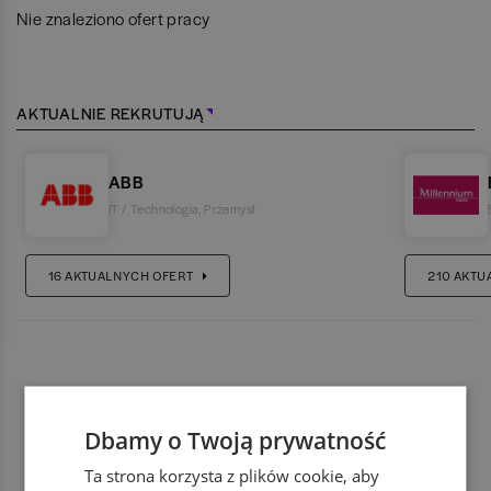
Nie znaleziono ofert pracy
AKTUALNIE REKRUTUJĄ
ABB
IT / Technologia
,
Przemysł
16
AKTUALNYCH OFERT
210
AKTU
Dbamy o Twoją prywatność
Ta strona korzysta z plików cookie, aby