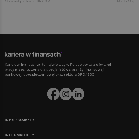
Materiał partnera, HRK S.A.
Marta Magie
Karierawfinansach.pl to największy w Polsce portal z ofertami
pracy przeznaczony dla specjalistów z branży finansowej,
bankowej, ubezpieczeniowej oraz sektora BPO/SSC.
INNE PROJEKTY
INFORMACJE