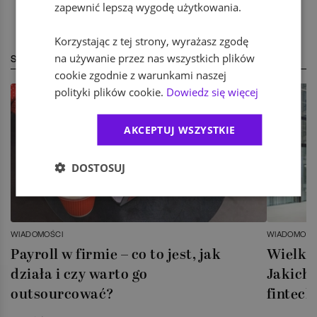
zapewnić lepszą wygodę użytkowania.
Korzystając z tej strony, wyrażasz zgodę
na używanie przez nas wszystkich plików
STREFA EKSPERTA
cookie zgodnie z warunkami naszej
polityki plików cookie.
Dowiedz się więcej
AKCEPTUJ WSZYSTKIE
DOSTOSUJ
WIADOMOŚCI
WIADOMOŚC
Payroll w firmie – co to jest, jak
Wielka 
działa i czy warto go
Jakich 
outsourcować?
fintech