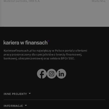
Materiał partnera, HRK S.A.
Marta Magie
Karierawfinansach.pl to największy w Polsce portal z ofertami
pracy przeznaczony dla specjalistów z branży finansowej,
bankowej, ubezpieczeniowej oraz sektora BPO/SSC.
INNE PROJEKTY
INFORMACJE