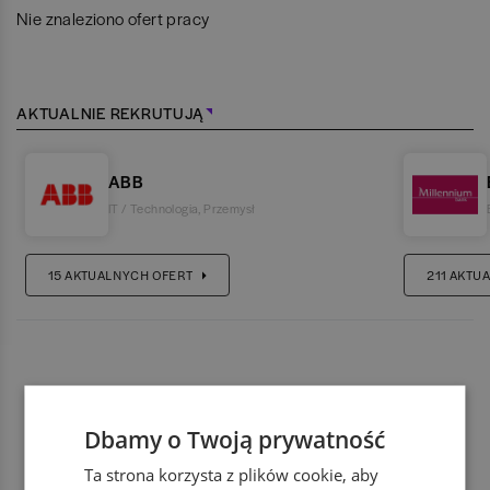
Nie znaleziono ofert pracy
AKTUALNIE REKRUTUJĄ
ABB
IT / Technologia
,
Przemysł
15
AKTUALNYCH OFERT
211
AKTUA
Dbamy o Twoją prywatność
Ta strona korzysta z plików cookie, aby