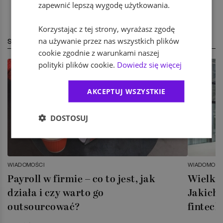
zapewnić lepszą wygodę użytkowania.
Korzystając z tej strony, wyrażasz zgodę
na używanie przez nas wszystkich plików
STREFA EKSPERTA
cookie zgodnie z warunkami naszej
polityki plików cookie.
Dowiedz się więcej
AKCEPTUJ WSZYSTKIE
DOSTOSUJ
WIADOMOŚCI
WIADOMOŚC
Payroll w firmie – co to jest, jak
Wielka 
działa i czy warto go
Jakich 
outsourcować?
fintech