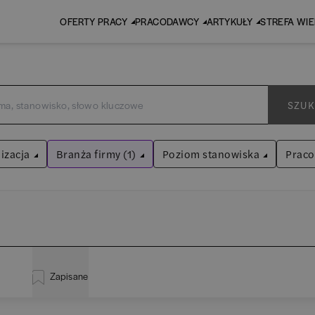
OFERTY PRACY
PRACODAWCY
ARTYKUŁY
STREFA WI
SZUK
izacja
Branża firmy (1)
Poziom stanowiska
Prac
Fintech
Asystent
(
31
)
Wyczyść filtry
Praktykant / stażysta
(
33
)
inistracja
(
20
)
EY
Audyt / Konsulting
Specjalista
(
700
)
Zapisane
liza
(
114
)
P
Bankowość
Kierownik/Manager
(
246
)