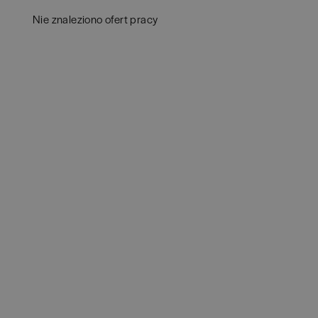
Aud
Białogard
(
1
)
Nie znaleziono ofert pracy
Ba
Białystok
(
4
)
Hum
Bielsko-Biała
(
1
)
IT
(
POKAŻ OFE
Bochnia
(
1
)
Kon
Brodnica
(
1
)
Ksi
Brzeg
(
1
)
Pod
Brzesko
(
1
)
Ube
Brzozów
(
1
)
Zar
Bydgoszcz
(
1
)