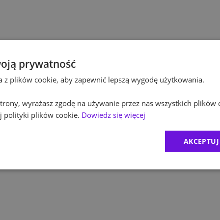
Po
Budownictwo
Po
Inżynieria
Eq
Kultura / Media
oją prywatność
ta z plików cookie, aby zapewnić lepszą wygodę użytkowania.
R
Edukacja
 strony, wyrażasz zgodę na używanie przez nas wszystkich plików 
Zu
 polityki plików cookie.
Dowiedz się więcej
M
AKCEPTUJ
C
Ex
B