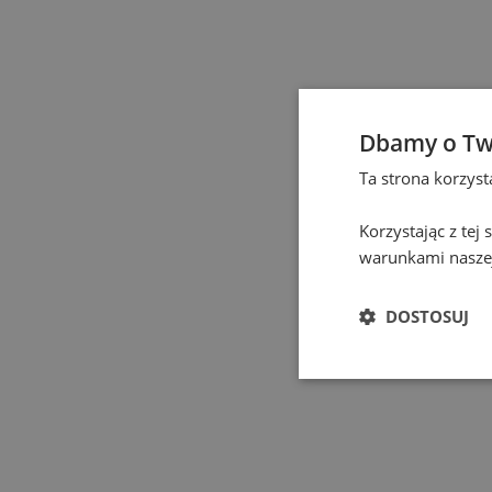
Częstochowa
(
1
)
Elbląg
(
1
)
Dbamy o Tw
Gdańsk
(
129
)
Ta strona korzys
Gdynia
(
3
)
Korzystając z tej
warunkami naszej
Gliwice
(
2
)
DOSTOSUJ
Głogów
(
1
)
Gniezno
(
2
)
Gorzów Wielkopolski
(
1
)