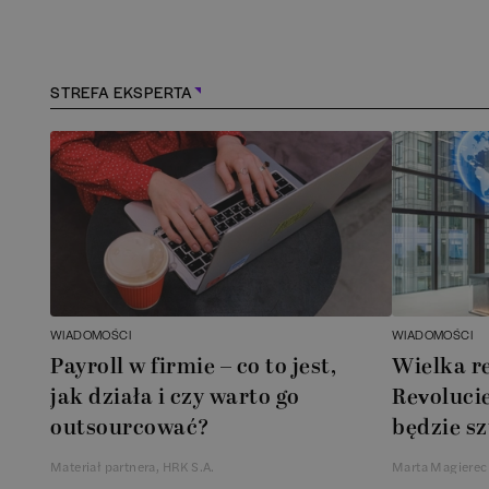
Konstancin-Jeziorna
(
1
)
Kościerzyna
(
1
)
STREFA EKSPERTA
Kraków
(
163
)
Lębork
(
1
)
Legionowo
(
1
)
Legnica
(
1
)
WIADOMOŚCI
WIADOMOŚCI
Payroll w firmie – co to jest,
Wielka r
Łódź
(
84
)
jak działa i czy warto go
Revolucie
outsourcować?
będzie sz
Łomianki
(
2
)
Materiał partnera, HRK S.A.
Marta Magierec