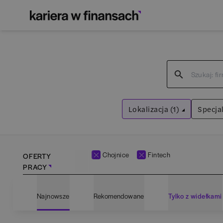
Lokalizacja (1)
Specjal
Chojnice
Wyczyść filtry
Chojnice
Fintech
OFERTY
PRACY
Adm
Najnowsze
Rekomendowane
Tylko z widełkami
Ana
Bartoszyce
(
1
)