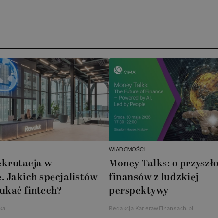
Ar
AT
N
B
Cu
A
WIADOMOŚCI
A
ekrutacja w
Money Talks: o przyszło
. Jakich specjalistów
finansów z ludzkiej
In
ukać fintech?
perspektywy
W
ka
Redakcja KarierawFinansach.pl