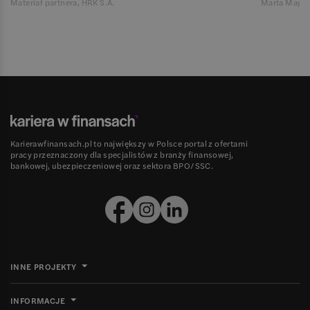
Materiał partnera, HRK S.A.
Marta Magie
Karierawfinansach.pl to największy w Polsce portal z ofertami
pracy przeznaczony dla specjalistów z branży finansowej,
bankowej, ubezpieczeniowej oraz sektora BPO/SSC.
INNE PROJEKTY
INFORMACJE