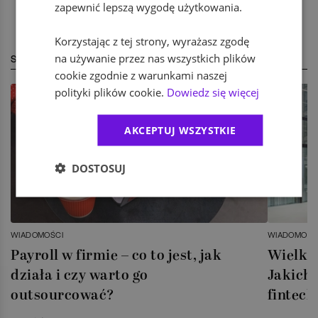
zapewnić lepszą wygodę użytkowania.
Korzystając z tej strony, wyrażasz zgodę
na używanie przez nas wszystkich plików
STREFA EKSPERTA
cookie zgodnie z warunkami naszej
polityki plików cookie.
Dowiedz się więcej
AKCEPTUJ WSZYSTKIE
DOSTOSUJ
WIADOMOŚCI
WIADOMOŚC
Payroll w firmie – co to jest, jak
Wielka 
działa i czy warto go
Jakich 
outsourcować?
fintech