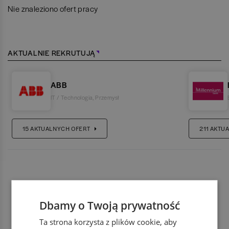
Nie znaleziono ofert pracy
AKTUALNIE REKRUTUJĄ
ABB
IT / Technologia
,
Przemysł
15
AKTUALNYCH OFERT
211
AKTUA
Dbamy o Twoją prywatność
Ta strona korzysta z plików cookie, aby