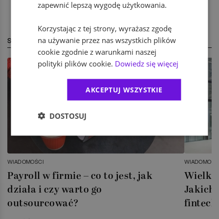
zapewnić lepszą wygodę użytkowania.
Korzystając z tej strony, wyrażasz zgodę
na używanie przez nas wszystkich plików
STREFA EKSPERTA
cookie zgodnie z warunkami naszej
polityki plików cookie.
Dowiedz się więcej
AKCEPTUJ WSZYSTKIE
DOSTOSUJ
WIADOMOŚCI
WIADOMOŚC
Payroll w firmie – co to jest, jak
Wielka 
działa i czy warto go
Jakich 
outsourcować?
fintech