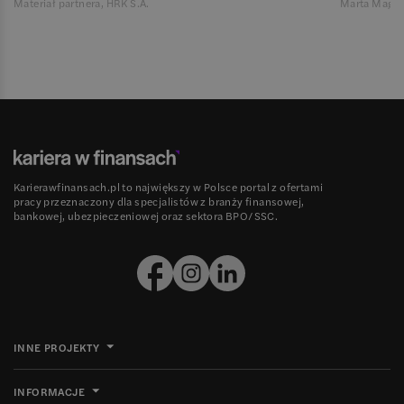
Materiał partnera, HRK S.A.
Marta Magie
Karierawfinansach.pl to największy w Polsce portal z ofertami
pracy przeznaczony dla specjalistów z branży finansowej,
bankowej, ubezpieczeniowej oraz sektora BPO/SSC.
INNE PROJEKTY
INFORMACJE