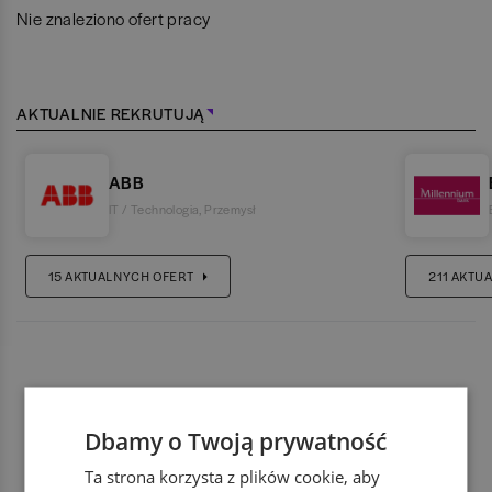
Nie znaleziono ofert pracy
AKTUALNIE REKRUTUJĄ
ABB
IT / Technologia
,
Przemysł
15
AKTUALNYCH OFERT
211
AKTUA
Dbamy o Twoją prywatność
Ta strona korzysta z plików cookie, aby