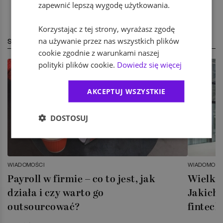
zapewnić lepszą wygodę użytkowania.
Korzystając z tej strony, wyrażasz zgodę
na używanie przez nas wszystkich plików
STREFA EKSPERTA
cookie zgodnie z warunkami naszej
polityki plików cookie.
Dowiedz się więcej
AKCEPTUJ WSZYSTKIE
DOSTOSUJ
WIADOMOŚCI
WIADOMOŚC
Payroll w firmie – co to jest, jak
Wielka 
działa i czy warto go
Jakich 
outsourcować?
fintech