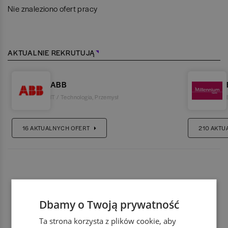
Nie znaleziono ofert pracy
AKTUALNIE REKRUTUJĄ
ABB
IT / Technologia
,
Przemysł
16
AKTUALNYCH OFERT
210
AKTU
Dbamy o Twoją prywatność
Ta strona korzysta z plików cookie, aby