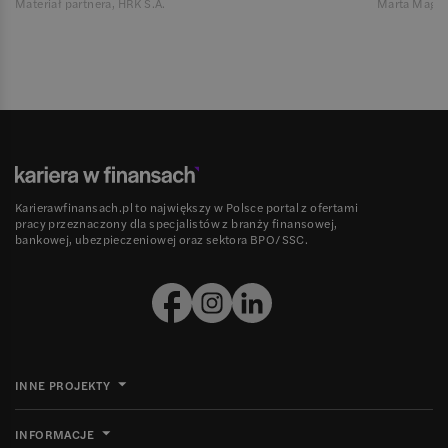
Materiał partnera, HRK S.A.
Marta Magie
Karierawfinansach.pl to największy w Polsce portal z ofertami
pracy przeznaczony dla specjalistów z branży finansowej,
bankowej, ubezpieczeniowej oraz sektora BPO/SSC.
INNE PROJEKTY
INFORMACJE