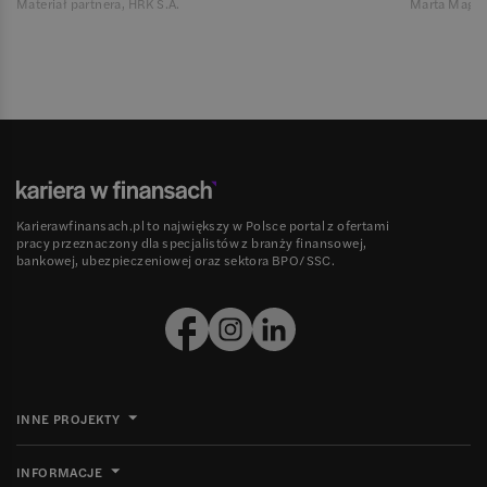
Materiał partnera, HRK S.A.
Marta Magie
Karierawfinansach.pl to największy w Polsce portal z ofertami
pracy przeznaczony dla specjalistów z branży finansowej,
bankowej, ubezpieczeniowej oraz sektora BPO/SSC.
INNE PROJEKTY
INFORMACJE