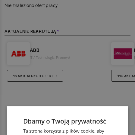
Nie znaleziono ofert pracy
AKTUALNIE REKRUTUJĄ
ABB
IT / Technologia
,
Przemysł
15
AKTUALNYCH OFERT
110
AKTU
Dbamy o Twoją prywatność
Ta strona korzysta z plików cookie, aby