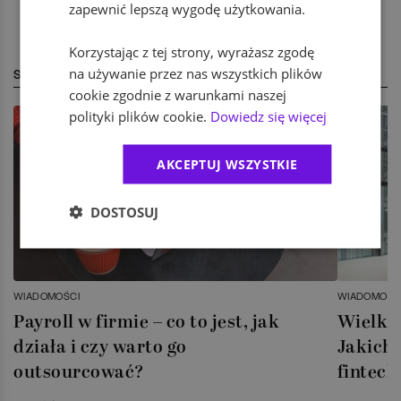
zapewnić lepszą wygodę użytkowania.
Korzystając z tej strony, wyrażasz zgodę
na używanie przez nas wszystkich plików
STREFA EKSPERTA
cookie zgodnie z warunkami naszej
polityki plików cookie.
Dowiedz się więcej
AKCEPTUJ WSZYSTKIE
DOSTOSUJ
WIADOMOŚCI
WIADOMOŚC
Payroll w firmie – co to jest, jak
Wielka 
działa i czy warto go
Jakich 
outsourcować?
fintech