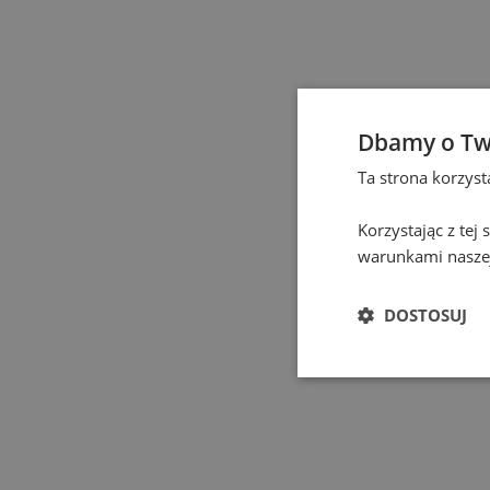
Czeladź
(
1
)
Częstochowa
(
1
)
Dbamy o Tw
Eindhoven
(
1
)
Ta strona korzys
Elbląg
(
1
)
Korzystając z tej
warunkami naszej
Gdańsk
(
115
)
DOSTOSUJ
Gdynia
(
3
)
Gliwice
(
2
)
Głogów
(
1
)