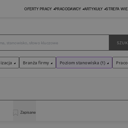
OFERTY PRACY
PRACODAWCY
ARTYKUŁY
STREFA WI
SZUK
izacja
Branża firmy
Poziom stanowiska (1)
Prac
Praktykant / stażysta
Audyt / Konsulting
Wyczyść filtry
Bankowość
inistracja
(
18
)
EY
Asystent
(
30
)
BPO / SSC
Zapisane
liza
(
110
)
P
Praktykant / stażysta
(
34
)
Human Resources / Rekrutacja