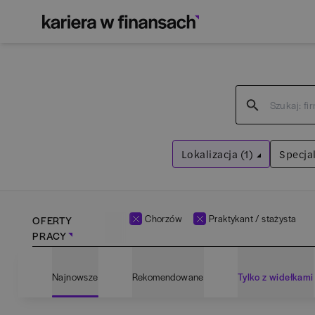
Lokalizacja (1)
Specjal
Chorzów
Wyczyść filtry
Chorzów
Praktykant / stażysta
OFERTY
PRACY
Adm
Najnowsze
Rekomendowane
Tylko z widełkami
Ana
Bartoszyce
(
1
)