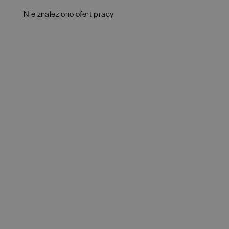
Aud
Białogard
(
1
)
Nie znaleziono ofert pracy
Ba
Białystok
(
3
)
Hum
Bielsko-Biała
(
1
)
IT
(
POKAŻ OFE
Bochnia
(
1
)
Kon
Brno
(
1
)
Ksi
Brodnica
(
1
)
Pod
Brzeg
(
1
)
Ube
Brzesko
(
1
)
Zar
Brzozów
(
1
)