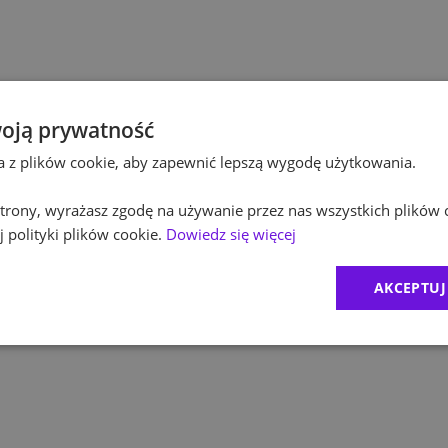
Po
Kultura / Media
Po
Edukacja
Eq
oją prywatność
ta z plików cookie, aby zapewnić lepszą wygodę użytkowania.
R
 strony, wyrażasz zgodę na używanie przez nas wszystkich plików 
Zu
 polityki plików cookie.
Dowiedz się więcej
M
AKCEPTUJ
C
Ex
B