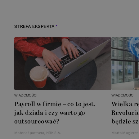
Kędzierzyn-Koźle
(
1
)
Kielce
(
1
)
STREFA EKSPERTA
Konstancin-Jeziorna
(
1
)
Kościerzyna
(
1
)
Kraków
(
158
)
Lębork
(
1
)
WIADOMOŚCI
WIADOMOŚCI
Payroll w firmie – co to jest,
Wielka r
Legionowo
(
1
)
jak działa i czy warto go
Revolucie
outsourcować?
będzie sz
Legnica
(
1
)
Materiał partnera, HRK S.A.
Marta Magierec