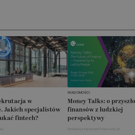
Ar
AT
N
B
Cu
A
WIADOMOŚCI
A
ekrutacja w
Money Talks: o przyszło
. Jakich specjalistów
finansów z ludzkiej
In
ukać fintech?
perspektywy
W
ka
Redakcja KarierawFinansach.pl