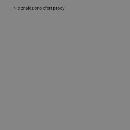
Aud
Białogard
(
1
)
Nie znaleziono ofert pracy
Ba
Białystok
(
4
)
Hum
Bielsko-Biała
(
1
)
IT
(
POKAŻ OFE
Bochnia
(
1
)
Kon
Brno
(
1
)
Ksi
Brodnica
(
1
)
Pod
Brzeg
(
1
)
Ube
Brzesko
(
1
)
Zar
Brzozów
(
1
)