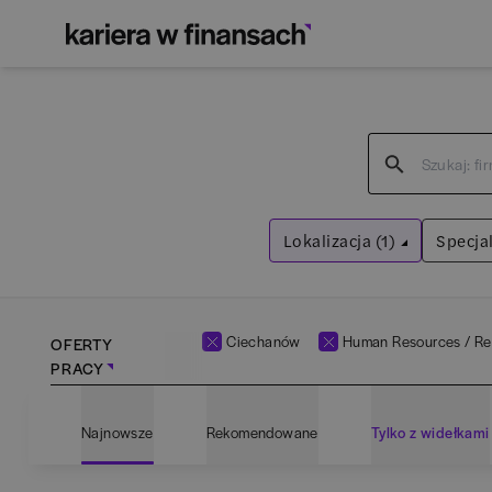
Lokalizacja (1)
Specjal
Ciechanów
Wyczyść filtry
Ciechanów
Human Resources / Re
OFERTY
PRACY
Adm
Najnowsze
Rekomendowane
Tylko z widełkami
Ana
Bartoszyce
(
1
)