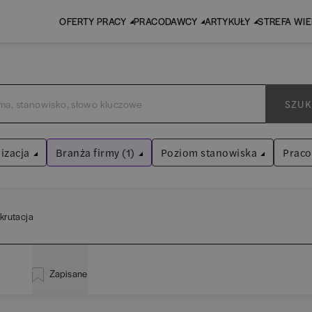
OFERTY PRACY
PRACODAWCY
ARTYKUŁY
STREFA WI
SZUK
izacja
Branża firmy (1)
Poziom stanowiska
Prac
Human Resources / Rekrutacja
Asystent
(
31
)
Wyczyść filtry
krutacja
Praktykant / stażysta
(
33
)
inistracja
(
20
)
EY
Audyt / Konsulting
Specjalista
(
712
)
Zapisane
liza
(
114
)
P
Bankowość
Kierownik/Manager
(
247
)