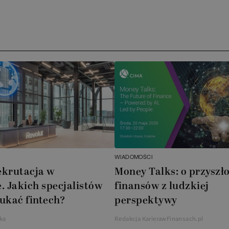
Ar
AT
N
B
Cu
A
WIADOMOŚCI
A
ekrutacja w
Money Talks: o przyszło
. Jakich specjalistów
finansów z ludzkiej
In
ukać fintech?
perspektywy
W
ka
Redakcja KarierawFinansach.pl