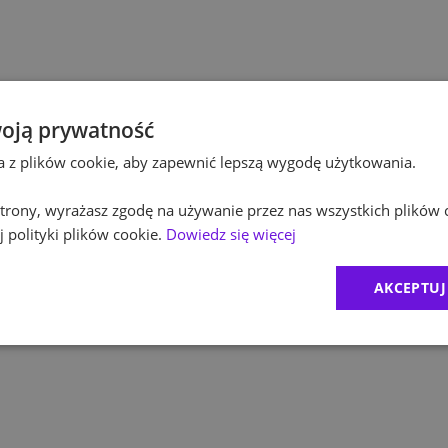
Po
Budownictwo
Po
Inżynieria
Eq
Kultura / Media
oją prywatność
ta z plików cookie, aby zapewnić lepszą wygodę użytkowania.
R
Edukacja
 strony, wyrażasz zgodę na używanie przez nas wszystkich plików 
Zu
 polityki plików cookie.
Dowiedz się więcej
M
AKCEPTUJ
C
Ex
B