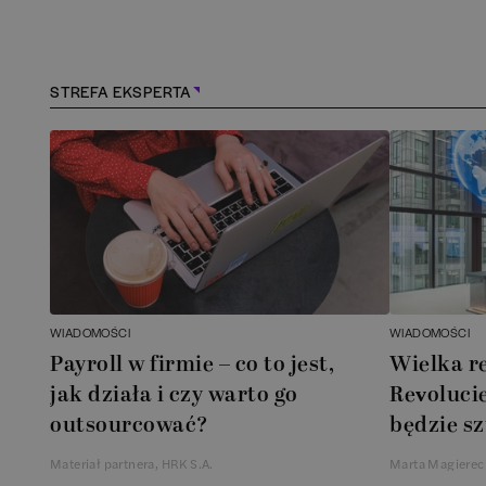
Kościerzyna
(
1
)
Kraków
(
166
)
STREFA EKSPERTA
Lębork
(
1
)
Legionowo
(
1
)
Legnica
(
1
)
Leszno
(
1
)
WIADOMOŚCI
WIADOMOŚCI
Payroll w firmie – co to jest,
Wielka r
Łódź
(
85
)
jak działa i czy warto go
Revolucie
outsourcować?
będzie sz
Łomianki
(
2
)
Materiał partnera, HRK S.A.
Marta Magierec