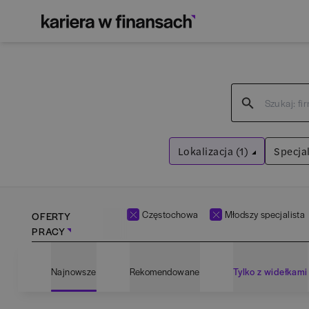
Lokalizacja (1)
Specjal
Częstochowa
Wyczyść filtry
Częstochowa
Młodszy specjalista
OFERTY
PRACY
Adm
Najnowsze
Rekomendowane
Tylko z widełkami
Ana
Bartoszyce
(
1
)