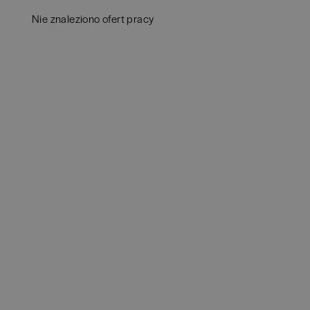
Aud
Białogard
(
1
)
Nie znaleziono ofert pracy
Ba
Białystok
(
4
)
Hum
Bielsko-Biała
(
1
)
IT
(
POKAŻ OFE
Bochnia
(
1
)
Kon
Brodnica
(
1
)
Ksi
Brzeg
(
1
)
Pod
Brzesko
(
1
)
Ube
Brzozów
(
1
)
Zar
Bydgoszcz
(
1
)