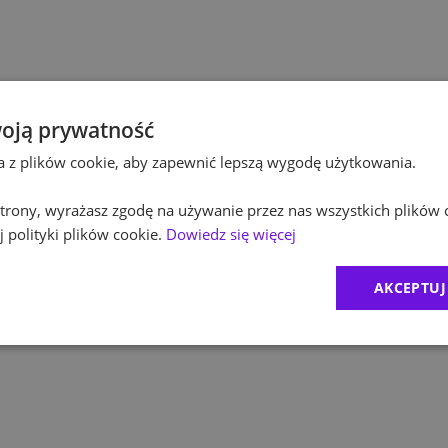
Po
Kultura / Media
Po
Edukacja
Eq
oją prywatność
ta z plików cookie, aby zapewnić lepszą wygodę użytkowania.
R
 strony, wyrażasz zgodę na używanie przez nas wszystkich plików 
Zu
 polityki plików cookie.
Dowiedz się więcej
M
AKCEPTUJ
C
Ex
B