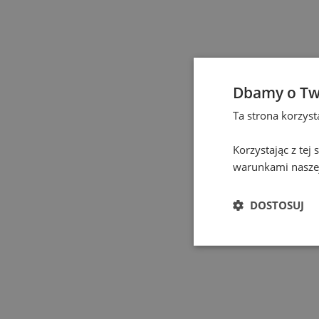
Częstochowa
(
1
)
Elbląg
(
1
)
Dbamy o Tw
Gdańsk
(
129
)
Ta strona korzys
Gdynia
(
3
)
Korzystając z tej
warunkami naszej
Gliwice
(
2
)
DOSTOSUJ
Głogów
(
1
)
Gniezno
(
2
)
Gorzów Wielkopolski
(
1
)