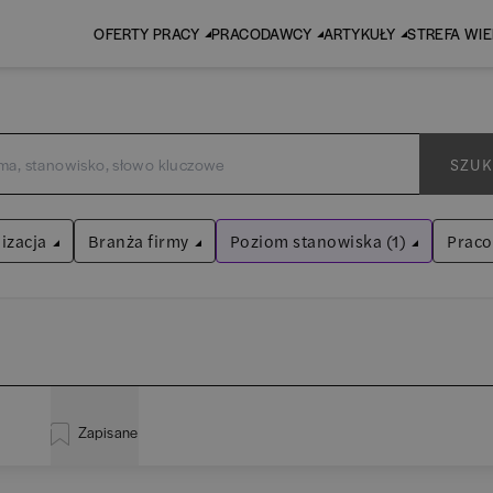
OFERTY PRACY
PRACODAWCY
ARTYKUŁY
STREFA WI
SZUK
izacja
Branża firmy
Poziom stanowiska (1)
Prac
Młodszy specjalista
Audyt / Konsulting
Wyczyść filtry
Bankowość
inistracja
(
20
)
EY
Asystent
(
31
)
BPO / SSC
Zapisane
liza
(
114
)
P
Praktykant / stażysta
(
33
)
Human Resources / Rekrutacja