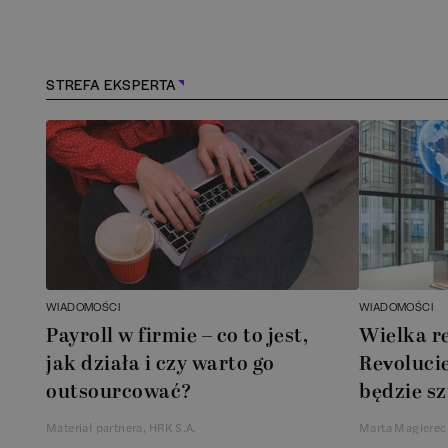
Konstancin-Jeziorna
(
1
)
Kościerzyna
(
1
)
STREFA EKSPERTA
Kraków
(
163
)
Lębork
(
1
)
Legionowo
(
1
)
Legnica
(
1
)
WIADOMOŚCI
WIADOMOŚCI
Payroll w firmie – co to jest,
Wielka r
Łódź
(
84
)
jak działa i czy warto go
Revolucie
outsourcować?
będzie sz
Łomianki
(
2
)
Materiał partnera, HRK S.A.
Marta Magierec