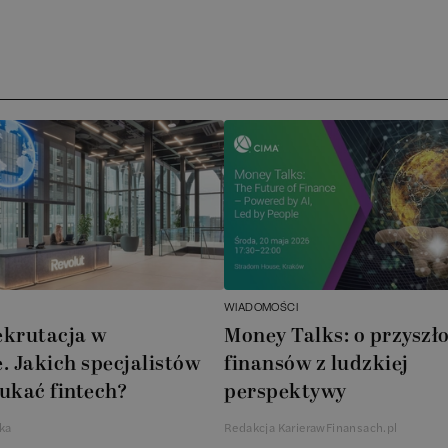
Ar
AT
N
B
Cu
A
WIADOMOŚCI
A
ekrutacja w
Money Talks: o przyszło
. Jakich specjalistów
finansów z ludzkiej
In
ukać fintech?
perspektywy
W
ka
Redakcja KarierawFinansach.pl