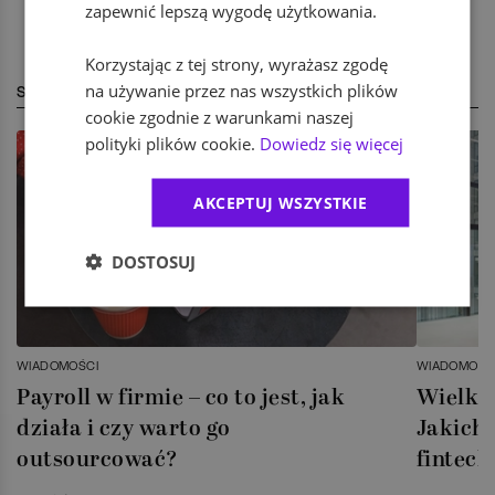
zapewnić lepszą wygodę użytkowania.
Korzystając z tej strony, wyrażasz zgodę
na używanie przez nas wszystkich plików
STREFA EKSPERTA
cookie zgodnie z warunkami naszej
polityki plików cookie.
Dowiedz się więcej
AKCEPTUJ WSZYSTKIE
DOSTOSUJ
WIADOMOŚCI
WIADOMOŚC
Payroll w firmie – co to jest, jak
Wielka 
działa i czy warto go
Jakich 
outsourcować?
fintech