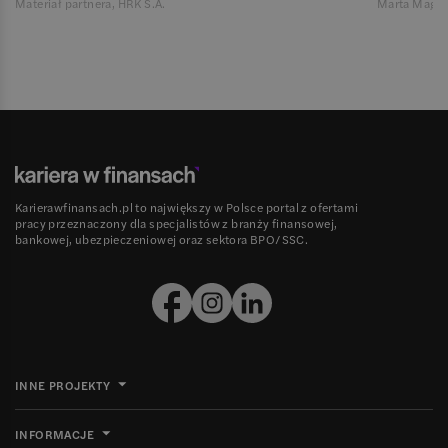
Materiał partnera, HRK S.A.
Marta Magie
Karierawfinansach.pl to największy w Polsce portal z ofertami
pracy przeznaczony dla specjalistów z branży finansowej,
bankowej, ubezpieczeniowej oraz sektora BPO/SSC.
INNE PROJEKTY
INFORMACJE