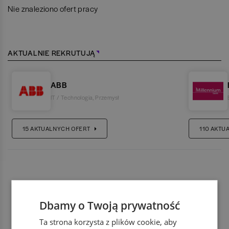
Nie znaleziono ofert pracy
AKTUALNIE REKRUTUJĄ
ABB
IT / Technologia
,
Przemysł
15
AKTUALNYCH OFERT
110
AKTU
Dbamy o Twoją prywatność
Ta strona korzysta z plików cookie, aby