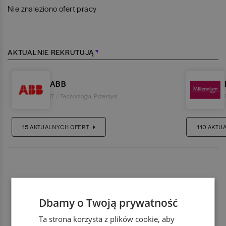
Nie znaleziono ofert pracy
AKTUALNIE REKRUTUJĄ
ABB
IT / Technologia
,
Przemysł
15
AKTUALNYCH OFERT
110
AKTU
Dbamy o Twoją prywatność
Ta strona korzysta z plików cookie, aby