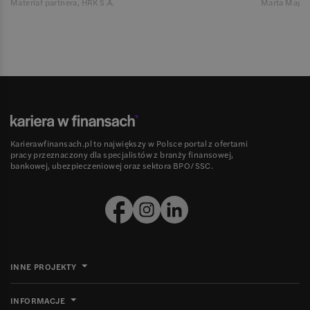
Materiał partnera, HRK S.A.
Marta Magie
Karierawfinansach.pl to największy w Polsce portal z ofertami
pracy przeznaczony dla specjalistów z branży finansowej,
bankowej, ubezpieczeniowej oraz sektora BPO/SSC.
INNE PROJEKTY
INFORMACJE