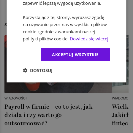
zapewnić lepszą wygodę użytkowania.
Korzystając z tej strony, wyrażasz zgodę
na używanie przez nas wszystkich plików
STREFA EKSPERTA
cookie zgodnie z warunkami naszej
polityki plików cookie.
Dowiedz się więcej
AKCEPTUJ WSZYSTKIE
DOSTOSUJ
WIADOMOŚCI
WIADOMOŚC
Payroll w firmie – co to jest, jak
Wielka 
działa i czy warto go
Jakich 
outsourcować?
fintech