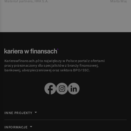
Materiał partnera, HRK S.A.
Marta Magie
Karierawfinansach.pl to największy w Polsce portal z ofertami
pracy przeznaczony dla specjalistów z branży finansowej,
bankowej, ubezpieczeniowej oraz sektora BPO/SSC.
INNE PROJEKTY
INFORMACJE