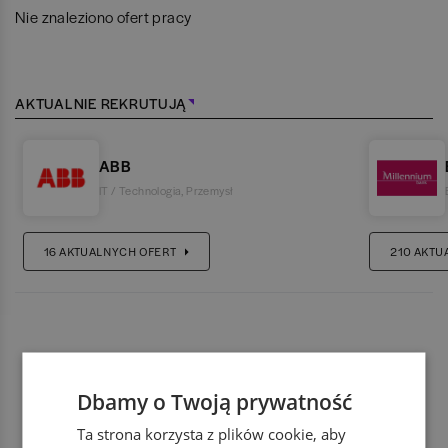
Nie znaleziono ofert pracy
AKTUALNIE REKRUTUJĄ
ABB
IT / Technologia
,
Przemysł
16
AKTUALNYCH OFERT
210
AKTU
Dbamy o Twoją prywatność
Ta strona korzysta z plików cookie, aby