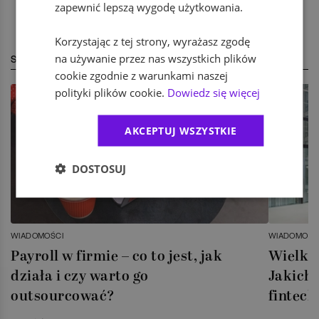
zapewnić lepszą wygodę użytkowania.
Korzystając z tej strony, wyrażasz zgodę
na używanie przez nas wszystkich plików
STREFA EKSPERTA
cookie zgodnie z warunkami naszej
polityki plików cookie.
Dowiedz się więcej
AKCEPTUJ WSZYSTKIE
DOSTOSUJ
WIADOMOŚCI
WIADOMOŚC
Payroll w firmie – co to jest, jak
Wielka 
działa i czy warto go
Jakich 
outsourcować?
fintech