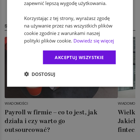
zapewnić lepszą wygodę użytkowania.
Korzystając z tej strony, wyrażasz zgodę
na używanie przez nas wszystkich plików
STREFA EKSPERTA
cookie zgodnie z warunkami naszej
polityki plików cookie.
Dowiedz się więcej
AKCEPTUJ WSZYSTKIE
DOSTOSUJ
WIADOMOŚCI
WIADOMOŚC
Payroll w firmie – co to jest, jak
Wielka 
działa i czy warto go
Jakich 
outsourcować?
fintech