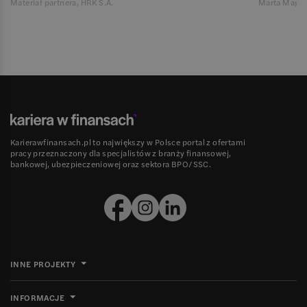
Materiał partnera, HRK S.A.
Marta Magie
Karierawfinansach.pl to największy w Polsce portal z ofertami
pracy przeznaczony dla specjalistów z branży finansowej,
bankowej, ubezpieczeniowej oraz sektora BPO/SSC.
INNE PROJEKTY
INFORMACJE