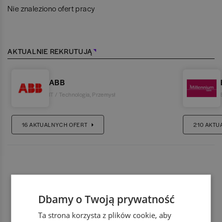
Nie znaleziono ofert pracy
AKTUALNIE REKRUTUJĄ
ABB
IT / Technologia
,
Przemysł
16
AKTUALNYCH OFERT
210
AKTU
Dbamy o Twoją prywatność
Ta strona korzysta z plików cookie, aby