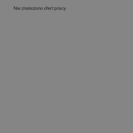
Aud
Białogard
(
1
)
Nie znaleziono ofert pracy
Ba
Białystok
(
4
)
Hum
Bielsko-Biała
(
1
)
IT
(
POKAŻ OFE
Bochnia
(
1
)
Kon
Brodnica
(
1
)
Ksi
Brzeg
(
1
)
Pod
Brzesko
(
1
)
Ube
Brzozów
(
1
)
Zar
Bydgoszcz
(
1
)