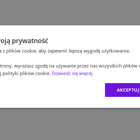
Po
Budownictwo
Po
Inżynieria
Eq
Kultura / Media
oją prywatność
ta z plików cookie, aby zapewnić lepszą wygodę użytkowania.
R
Edukacja
 strony, wyrażasz zgodę na używanie przez nas wszystkich plików 
Zu
 polityki plików cookie.
Dowiedz się więcej
M
AKCEPTUJ
C
Ex
B