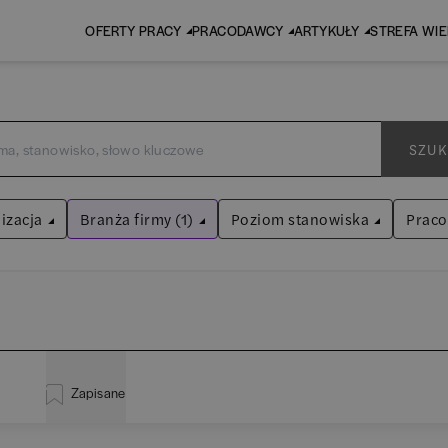
OFERTY PRACY
PRACODAWCY
ARTYKUŁY
STREFA WI
SZUK
izacja
Branża firmy (1)
Poziom stanowiska
Prac
Budownictwo
Asystent
(
31
)
Wyczyść filtry
Praktykant / stażysta
(
33
)
inistracja
(
20
)
EY
Audyt / Konsulting
Specjalista
(
700
)
Zapisane
liza
(
114
)
P
Bankowość
Kierownik/Manager
(
246
)