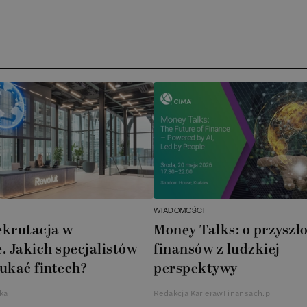
Ar
AT
N
B
Cu
A
WIADOMOŚCI
A
ekrutacja w
Money Talks: o przyszło
. Jakich specjalistów
finansów z ludzkiej
In
ukać fintech?
perspektywy
W
ka
Redakcja KarierawFinansach.pl