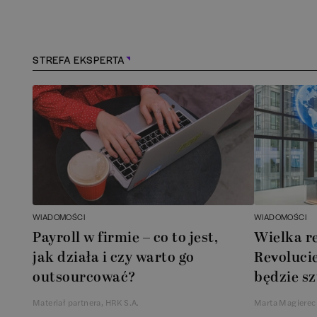
Konstancin-Jeziorna
(
1
)
Kościerzyna
(
1
)
STREFA EKSPERTA
Kraków
(
163
)
Lębork
(
1
)
Legionowo
(
1
)
Legnica
(
1
)
WIADOMOŚCI
WIADOMOŚCI
Payroll w firmie – co to jest,
Wielka r
Łódź
(
84
)
jak działa i czy warto go
Revolucie
outsourcować?
będzie sz
Łomianki
(
2
)
Materiał partnera, HRK S.A.
Marta Magierec