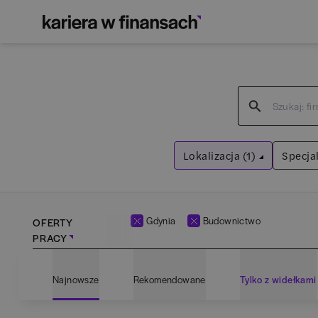
Lokalizacja (1)
Specjal
Gdynia
Wyczyść filtry
Gdynia
Budownictwo
OFERTY
PRACY
Adm
Najnowsze
Rekomendowane
Tylko z widełkami
Ana
Bartoszyce
(
1
)