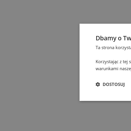
Częstochowa
(
1
)
Elbląg
(
1
)
Dbamy o Tw
Gdańsk
(
129
)
Ta strona korzys
Gdynia
(
3
)
Korzystając z tej
warunkami naszej
Gliwice
(
2
)
DOSTOSUJ
Głogów
(
1
)
Gniezno
(
2
)
Gorzów Wielkopolski
(
1
)