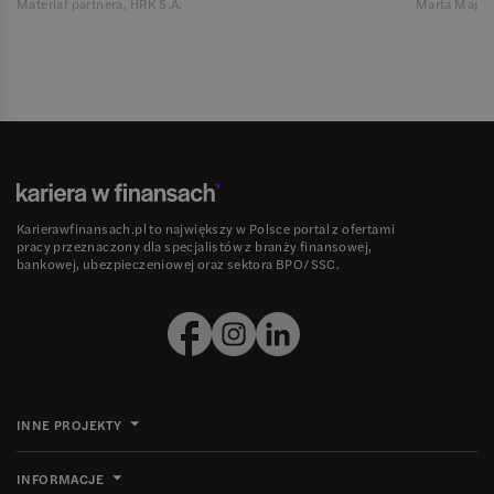
Materiał partnera, HRK S.A.
Marta Magie
Karierawfinansach.pl to największy w Polsce portal z ofertami
pracy przeznaczony dla specjalistów z branży finansowej,
bankowej, ubezpieczeniowej oraz sektora BPO/SSC.
INNE PROJEKTY
INFORMACJE