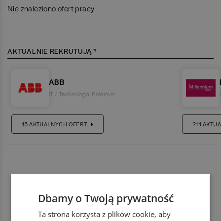
Nie znaleziono ofert pracy
AKTUALNIE REKRUTUJĄ
ABB
IT / Technologia
,
Przemysł
15
AKTUALNYCH OFERT
211
AKTUA
Dbamy o Twoją prywatność
Ta strona korzysta z plików cookie, aby