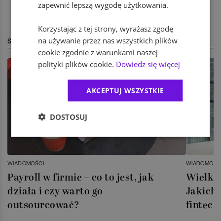
zapewnić lepszą wygodę użytkowania.
Korzystając z tej strony, wyrażasz zgodę
na używanie przez nas wszystkich plików
STREFA EKSPERTA
cookie zgodnie z warunkami naszej
polityki plików cookie.
Dowiedz się więcej
AKCEPTUJ WSZYSTKIE
DOSTOSUJ
WIADOMOŚCI
WIADOMOŚC
Payroll w firmie – co to jest, jak
Wielka 
działa i czy warto go
Jakich 
outsourcować?
fintech