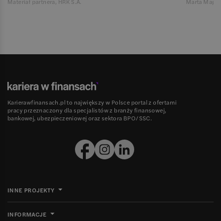
Materiał partnera, HRK S.A.
Marta Magie
Karierawfinansach.pl to największy w Polsce portal z ofertami
pracy przeznaczony dla specjalistów z branży finansowej,
bankowej, ubezpieczeniowej oraz sektora BPO/SSC.
INNE PROJEKTY
INFORMACJE