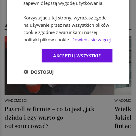
zapewnić lepszą wygodę użytkowania.
Korzystając z tej strony, wyrażasz zgodę
na używanie przez nas wszystkich plików
STREFA EKSPERTA
cookie zgodnie z warunkami naszej
polityki plików cookie.
Dowiedz się więcej
AKCEPTUJ WSZYSTKIE
DOSTOSUJ
WIADOMOŚCI
WIADOMOŚC
Payroll w firmie – co to jest, jak
Wielka 
działa i czy warto go
Jakich 
outsourcować?
fintech