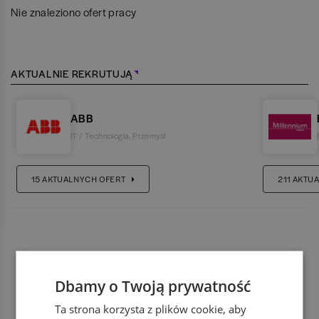
Nie znaleziono ofert pracy
AKTUALNIE REKRUTUJĄ
ABB
IT / Technologia
,
Przemysł
15
AKTUALNYCH OFERT
211
AKTUA
Dbamy o Twoją prywatność
Ta strona korzysta z plików cookie, aby