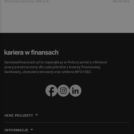
Materiał partnera, HRK S.A.
Marta Magie
Karierawfinansach.pl to największy w Polsce portal z ofertami
pracy przeznaczony dla specjalistów z branży finansowej,
bankowej, ubezpieczeniowej oraz sektora BPO/SSC.
INNE PROJEKTY
INFORMACJE