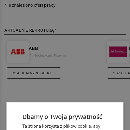
Nie znaleziono ofert pracy
AKTUALNIE REKRUTUJĄ
ABB
IT / Technologia
,
Przemysł
15
AKTUALNYCH OFERT
207
AKTU
Dbamy o Twoją prywatność
Ta strona korzysta z plików cookie, aby