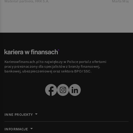
Materiał partnera, HRK S.A.
Marta Magie
Karierawfinansach.pl to największy w Polsce portal z ofertami
pracy przeznaczony dla specjalistów z branży finansowej,
bankowej, ubezpieczeniowej oraz sektora BPO/SSC.
INNE PROJEKTY
INFORMACJE