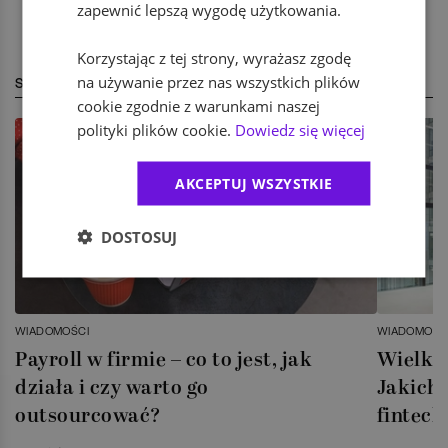
zapewnić lepszą wygodę użytkowania.
Korzystając z tej strony, wyrażasz zgodę
na używanie przez nas wszystkich plików
STREFA EKSPERTA
cookie zgodnie z warunkami naszej
polityki plików cookie.
Dowiedz się więcej
AKCEPTUJ WSZYSTKIE
DOSTOSUJ
WIADOMOŚCI
WIADOMOŚC
Payroll w firmie – co to jest, jak
Wielka 
działa i czy warto go
Jakich 
outsourcować?
fintech