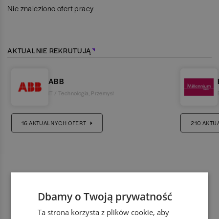
Nie znaleziono ofert pracy
AKTUALNIE REKRUTUJĄ
ABB
IT / Technologia
,
Przemysł
16
AKTUALNYCH OFERT
210
AKTU
Dbamy o Twoją prywatność
Ta strona korzysta z plików cookie, aby