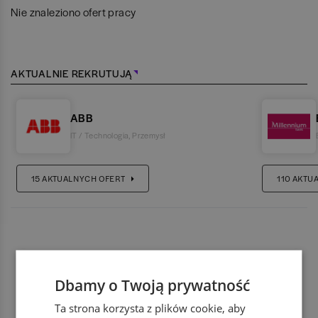
Nie znaleziono ofert pracy
AKTUALNIE REKRUTUJĄ
ABB
IT / Technologia
,
Przemysł
15
AKTUALNYCH OFERT
110
AKTU
Dbamy o Twoją prywatność
Ta strona korzysta z plików cookie, aby