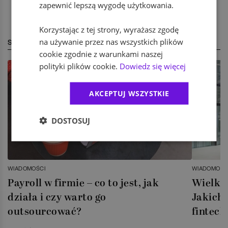
zapewnić lepszą wygodę użytkowania.
Korzystając z tej strony, wyrażasz zgodę
na używanie przez nas wszystkich plików
STREFA EKSPERTA
cookie zgodnie z warunkami naszej
polityki plików cookie.
Dowiedz się więcej
AKCEPTUJ WSZYSTKIE
DOSTOSUJ
WIADOMOŚCI
WIADOMOŚC
Payroll w firmie – co to jest, jak
Wielka 
działa i czy warto go
Jakich 
outsourcować?
fintech