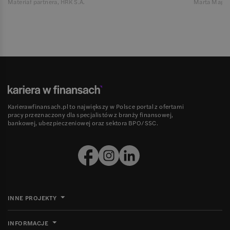
Materiał partnera, HRK S.A.
Marta Magie
Karierawfinansach.pl to największy w Polsce portal z ofertami
pracy przeznaczony dla specjalistów z branży finansowej,
bankowej, ubezpieczeniowej oraz sektora BPO/SSC.
INNE PROJEKTY
INFORMACJE