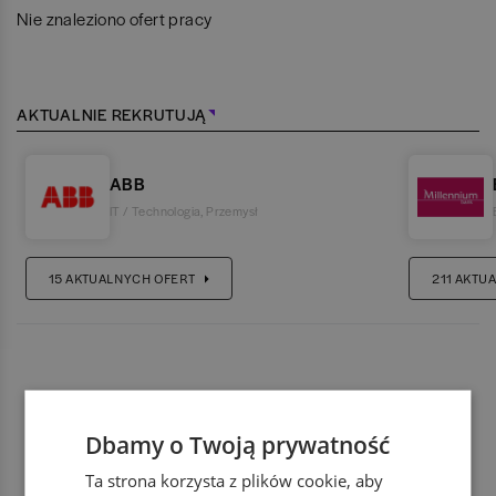
Nie znaleziono ofert pracy
AKTUALNIE REKRUTUJĄ
ABB
IT / Technologia
,
Przemysł
15
AKTUALNYCH OFERT
211
AKTUA
Dbamy o Twoją prywatność
Ta strona korzysta z plików cookie, aby