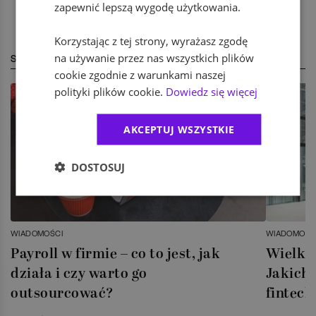
zapewnić lepszą wygodę użytkowania.
Korzystając z tej strony, wyrażasz zgodę
na używanie przez nas wszystkich plików
STREFA EKSPERTA
cookie zgodnie z warunkami naszej
polityki plików cookie.
Dowiedz się więcej
AKCEPTUJ WSZYSTKIE
DOSTOSUJ
WIADOMOŚCI
WIADOMOŚC
Payroll w firmie – co to jest, jak
Wielka 
działa i czy warto go
Jakich 
outsourcować?
fintech