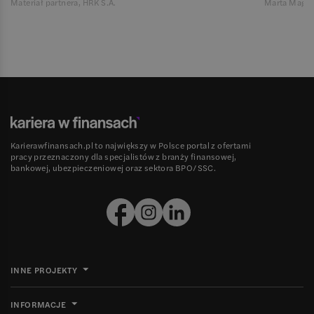
Materiał partnera, HRK S.A.
Marta Magie
Karierawfinansach.pl to największy w Polsce portal z ofertami
pracy przeznaczony dla specjalistów z branży finansowej,
bankowej, ubezpieczeniowej oraz sektora BPO/SSC.
INNE PROJEKTY
INFORMACJE