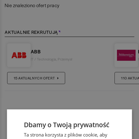
Nie znaleziono ofert pracy
AKTUALNIE REKRUTUJĄ
ABB
IT / Technologia
,
Przemysł
15
AKTUALNYCH OFERT
110
AKTU
Dbamy o Twoją prywatność
Ta strona korzysta z plików cookie, aby