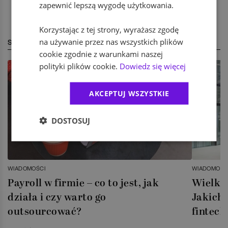
zapewnić lepszą wygodę użytkowania.
Korzystając z tej strony, wyrażasz zgodę
na używanie przez nas wszystkich plików
STREFA EKSPERTA
cookie zgodnie z warunkami naszej
polityki plików cookie.
Dowiedz się więcej
AKCEPTUJ WSZYSTKIE
DOSTOSUJ
WIADOMOŚCI
WIADOMOŚC
Payroll w firmie – co to jest, jak
Wielka 
działa i czy warto go
Jakich 
outsourcować?
fintech