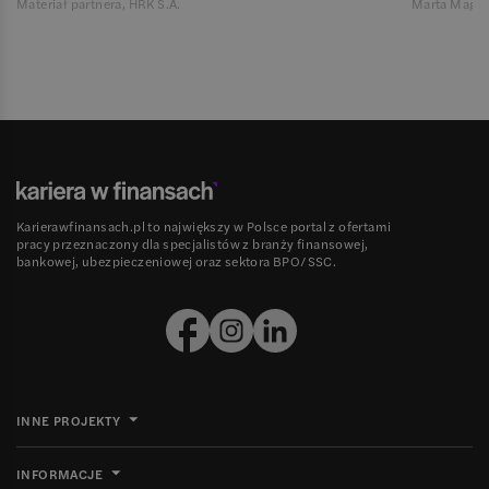
Materiał partnera, HRK S.A.
Marta Magie
Karierawfinansach.pl to największy w Polsce portal z ofertami
pracy przeznaczony dla specjalistów z branży finansowej,
bankowej, ubezpieczeniowej oraz sektora BPO/SSC.
INNE PROJEKTY
INFORMACJE