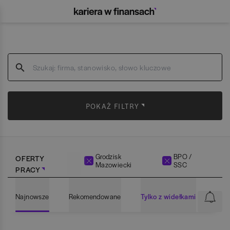
POKAŻ FILTRY
Grodzisk
BPO /
OFERTY
Mazowiecki
SSC
PRACY
Najnowsze
Rekomendowane
Tylko z widełkami