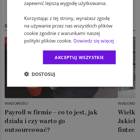
zapewnić lepszą wygodę użytkowania.
Korzystając z tej strony, wyrażasz zgodę
na używanie przez nas wszystkich plików
STREFA EKSPERTA
cookie zgodnie z warunkami naszej
polityki plików cookie.
Dowiedz się więcej
AKCEPTUJ WSZYSTKIE
DOSTOSUJ
WIADOMOŚCI
WIADOMOŚC
Payroll w firmie – co to jest, jak
Wielka 
działa i czy warto go
Jakich 
outsourcować?
fintech