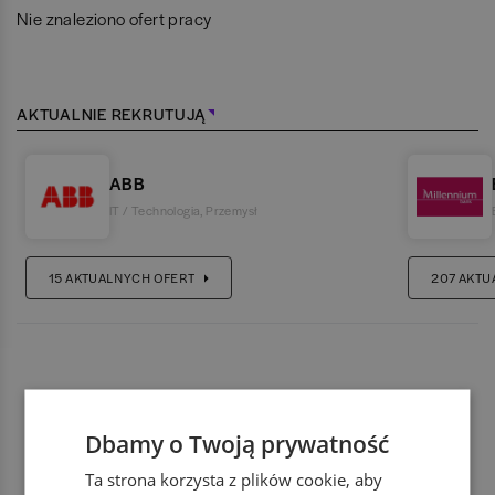
Nie znaleziono ofert pracy
AKTUALNIE REKRUTUJĄ
ABB
IT / Technologia
,
Przemysł
15
AKTUALNYCH OFERT
207
AKTU
Dbamy o Twoją prywatność
Ta strona korzysta z plików cookie, aby