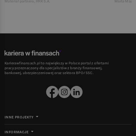
Materiał partnera, HRK S.A.
Marta Magie
Karierawfinansach.pl to największy w Polsce portal z ofertami
pracy przeznaczony dla specjalistów z branży finansowej,
bankowej, ubezpieczeniowej oraz sektora BPO/SSC.
INNE PROJEKTY
INFORMACJE