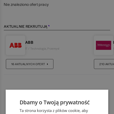
Nie znaleziono ofert pracy
AKTUALNIE REKRUTUJĄ
ABB
IT / Technologia
,
Przemysł
16
AKTUALNYCH OFERT
210
AKTU
Dbamy o Twoją prywatność
Ta strona korzysta z plików cookie, aby