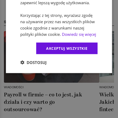
zapewnić lepszą wygodę użytkowania.
Korzystając z tej strony, wyrażasz zgodę
na używanie przez nas wszystkich plików
STREFA EKSPERTA
cookie zgodnie z warunkami naszej
polityki plików cookie.
Dowiedz się więcej
AKCEPTUJ WSZYSTKIE
DOSTOSUJ
WIADOMOŚCI
WIADOMOŚC
Payroll w firmie – co to jest, jak
Wielka 
działa i czy warto go
Jakich 
outsourcować?
fintech