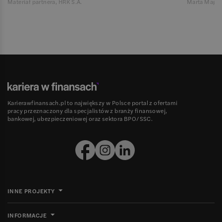
Materiał partnera, HRK S.A.
Marta Magie
Karierawfinansach.pl to największy w Polsce portal z ofertami
pracy przeznaczony dla specjalistów z branży finansowej,
bankowej, ubezpieczeniowej oraz sektora BPO/SSC.
INNE PROJEKTY
INFORMACJE