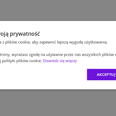
Po
Budownictwo
Po
Inżynieria
Eq
Kultura / Media
oją prywatność
ta z plików cookie, aby zapewnić lepszą wygodę użytkowania.
R
Edukacja
 strony, wyrażasz zgodę na używanie przez nas wszystkich plików 
Zu
 polityki plików cookie.
Dowiedz się więcej
M
AKCEPTUJ
C
Ex
B