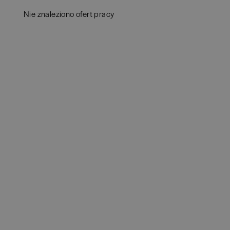
Aud
Białogard
(
1
)
Nie znaleziono ofert pracy
Ba
Białystok
(
3
)
Hum
Bielsko-Biała
(
1
)
IT
(
POKAŻ OFE
Bochnia
(
1
)
Kon
Brno
(
1
)
Ksi
Brodnica
(
1
)
Pod
Brzeg
(
1
)
Ube
Brzesko
(
1
)
Zar
Brzozów
(
1
)