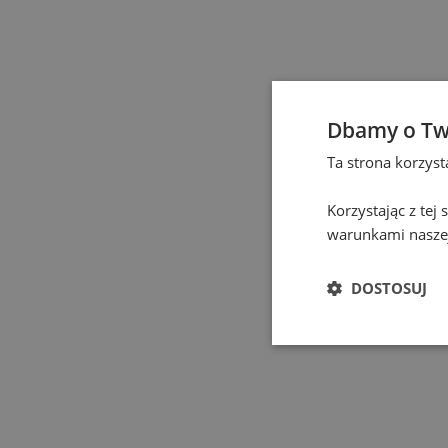
Czeladź
(
1
)
Częstochowa
(
1
)
Dbamy o Tw
Eindhoven
(
1
)
Ta strona korzys
Elbląg
(
1
)
Korzystając z tej
warunkami naszej
Gdańsk
(
115
)
DOSTOSUJ
Gdynia
(
3
)
Gliwice
(
2
)
Głogów
(
1
)