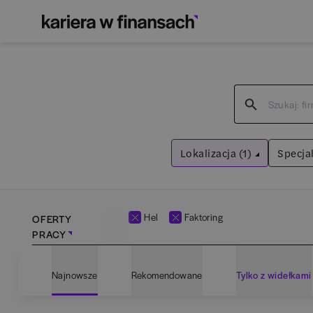
Lokalizacja (1)
Specjal
Hel
Wyczyść filtry
Hel
Faktoring
OFERTY
PRACY
Adm
Najnowsze
Rekomendowane
Tylko z widełkami
Ana
Bartoszyce
(
1
)