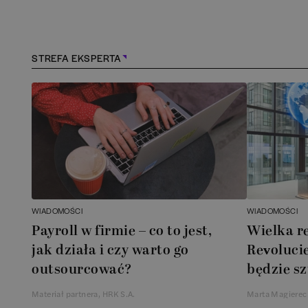
Kędzierzyn-Koźle
(
1
)
Kielce
(
1
)
STREFA EKSPERTA
Konstancin-Jeziorna
(
1
)
Kościerzyna
(
1
)
Kraków
(
158
)
Lębork
(
1
)
WIADOMOŚCI
WIADOMOŚCI
Payroll w firmie – co to jest,
Wielka r
Legionowo
(
1
)
jak działa i czy warto go
Revolucie
outsourcować?
będzie sz
Legnica
(
1
)
Materiał partnera, HRK S.A.
Marta Magierec