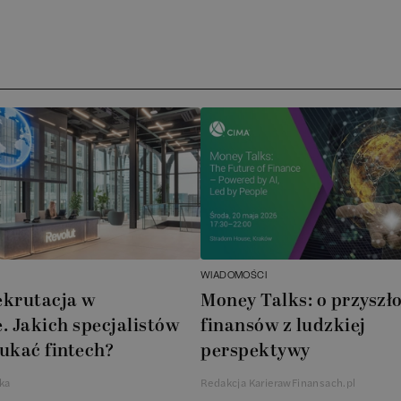
Ar
AT
N
B
Cu
A
WIADOMOŚCI
A
ekrutacja w
Money Talks: o przyszło
. Jakich specjalistów
finansów z ludzkiej
In
ukać fintech?
perspektywy
W
ka
Redakcja KarierawFinansach.pl