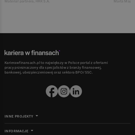
Materiał partnera, HRK S.A.
Marta Magie
Karierawfinansach.pl to największy w Polsce portal z ofertami
pracy przeznaczony dla specjalistów z branży finansowej,
bankowej, ubezpieczeniowej oraz sektora BPO/SSC.
INNE PROJEKTY
INFORMACJE