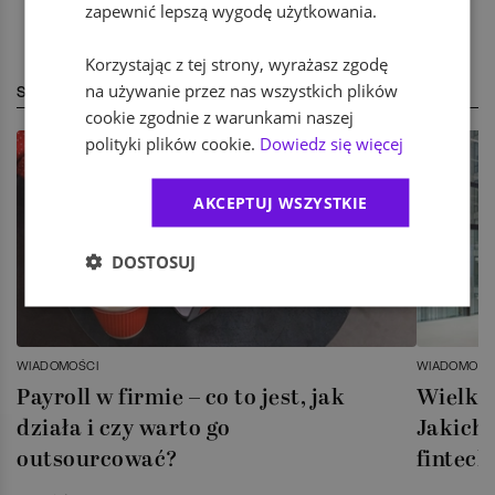
zapewnić lepszą wygodę użytkowania.
Korzystając z tej strony, wyrażasz zgodę
na używanie przez nas wszystkich plików
STREFA EKSPERTA
cookie zgodnie z warunkami naszej
polityki plików cookie.
Dowiedz się więcej
AKCEPTUJ WSZYSTKIE
DOSTOSUJ
WIADOMOŚCI
WIADOMOŚC
Payroll w firmie – co to jest, jak
Wielka 
działa i czy warto go
Jakich 
outsourcować?
fintech