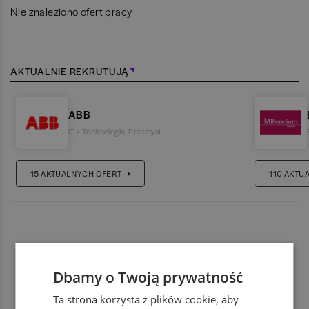
Nie znaleziono ofert pracy
AKTUALNIE REKRUTUJĄ
ABB
IT / Technologia
,
Przemysł
15
AKTUALNYCH OFERT
110
AKTU
Dbamy o Twoją prywatność
Ta strona korzysta z plików cookie, aby