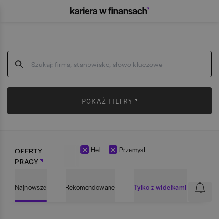
POKAŻ FILTRY
Hel
Przemysł
OFERTY
PRACY
Najnowsze
Rekomendowane
Tylko z widełkami