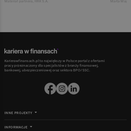
Materiał partnera, HRK S.A.
Marta Magie
Karierawfinansach.pl to największy w Polsce portal z ofertami
pracy przeznaczony dla specjalistów z branży finansowej,
bankowej, ubezpieczeniowej oraz sektora BPO/SSC.
INNE PROJEKTY
INFORMACJE