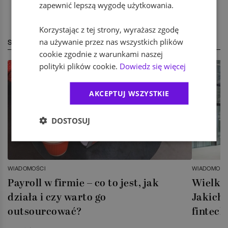
zapewnić lepszą wygodę użytkowania.
Korzystając z tej strony, wyrażasz zgodę
na używanie przez nas wszystkich plików
STREFA EKSPERTA
cookie zgodnie z warunkami naszej
polityki plików cookie.
Dowiedz się więcej
AKCEPTUJ WSZYSTKIE
DOSTOSUJ
WIADOMOŚCI
WIADOMOŚC
Payroll w firmie – co to jest, jak
Wielka 
działa i czy warto go
Jakich 
outsourcować?
fintech