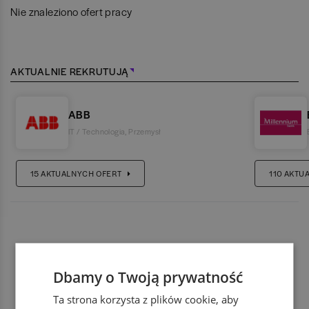
Nie znaleziono ofert pracy
AKTUALNIE REKRUTUJĄ
ABB
IT / Technologia
,
Przemysł
15
AKTUALNYCH OFERT
110
AKTU
Dbamy o Twoją prywatność
Ta strona korzysta z plików cookie, aby