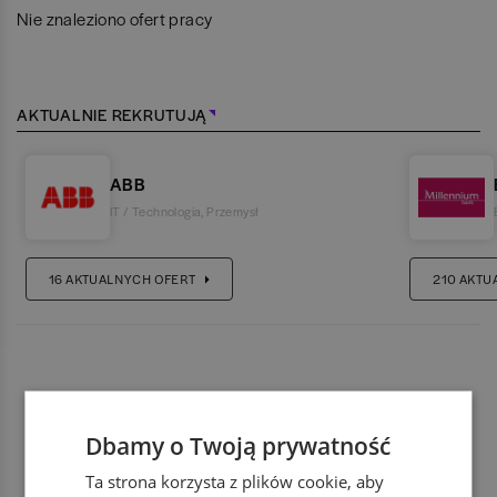
Nie znaleziono ofert pracy
AKTUALNIE REKRUTUJĄ
ABB
IT / Technologia
,
Przemysł
16
AKTUALNYCH OFERT
210
AKTU
Dbamy o Twoją prywatność
Ta strona korzysta z plików cookie, aby