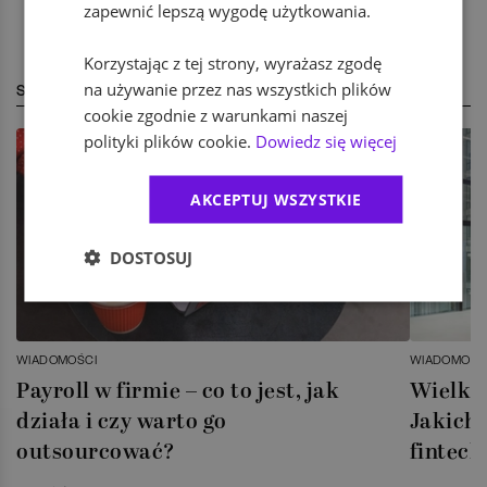
zapewnić lepszą wygodę użytkowania.
Korzystając z tej strony, wyrażasz zgodę
na używanie przez nas wszystkich plików
STREFA EKSPERTA
cookie zgodnie z warunkami naszej
polityki plików cookie.
Dowiedz się więcej
AKCEPTUJ WSZYSTKIE
DOSTOSUJ
WIADOMOŚCI
WIADOMOŚC
Payroll w firmie – co to jest, jak
Wielka 
działa i czy warto go
Jakich 
outsourcować?
fintech