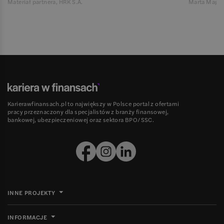
Materiał partnera, HRK S.A.
Marta Magie
Karierawfinansach.pl to największy w Polsce portal z ofertami
pracy przeznaczony dla specjalistów z branży finansowej,
bankowej, ubezpieczeniowej oraz sektora BPO/SSC.
INNE PROJEKTY
INFORMACJE