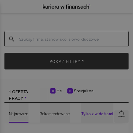
POKAŻ FILTRY
Hel
Specjalista
1 OFERTA
PRACY
Najnowsze
Rekomendowane
Tylko z widełkami