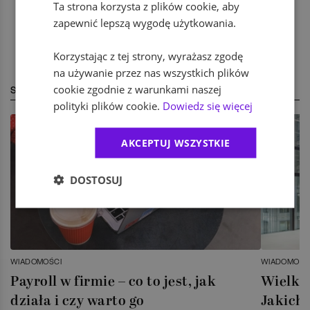
Ta strona korzysta z plików cookie, aby
zapewnić lepszą wygodę użytkowania.
Korzystając z tej strony, wyrażasz zgodę
na używanie przez nas wszystkich plików
cookie zgodnie z warunkami naszej
STREFA EKSPERTA
polityki plików cookie.
Dowiedz się więcej
AKCEPTUJ WSZYSTKIE
DOSTOSUJ
WIADOMOŚCI
WIADOMOŚC
Payroll w firmie – co to jest, jak
Wielka 
działa i czy warto go
Jakich 