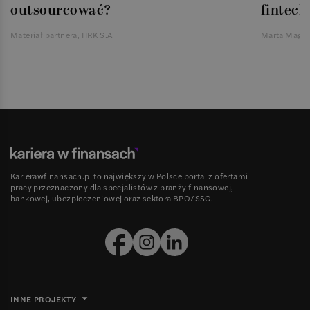
outsourcować?
fintech
Materiał partnera, HRK S.A.
Marta Magie
Karierawfinansach.pl to największy w Polsce portal z ofertami
pracy przeznaczony dla specjalistów z branży finansowej,
bankowej, ubezpieczeniowej oraz sektora BPO/SSC.
INNE PROJEKTY