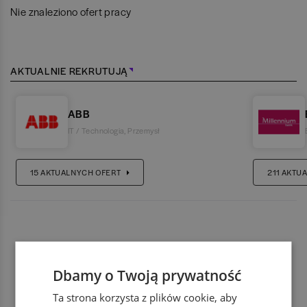
Nie znaleziono ofert pracy
AKTUALNIE REKRUTUJĄ
ABB
IT / Technologia
,
Przemysł
15
AKTUALNYCH OFERT
211
AKTUA
Dbamy o Twoją prywatność
Ta strona korzysta z plików cookie, aby