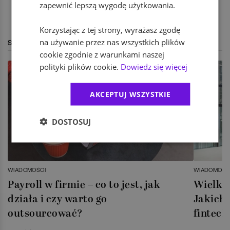
zapewnić lepszą wygodę użytkowania.
Korzystając z tej strony, wyrażasz zgodę
na używanie przez nas wszystkich plików
STREFA EKSPERTA
cookie zgodnie z warunkami naszej
polityki plików cookie.
Dowiedz się więcej
AKCEPTUJ WSZYSTKIE
DOSTOSUJ
WIADOMOŚCI
WIADOMOŚC
Payroll w firmie – co to jest, jak
Wielka 
działa i czy warto go
Jakich 
outsourcować?
fintech