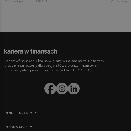
Materiał partnera, HRK S.A.
Marta Magie
Karierawfinansach.pl to największy w Polsce portal z ofertami
pracy przeznaczony dla specjalistów z branży finansowej,
bankowej, ubezpieczeniowej oraz sektora BPO/SSC.
INNE PROJEKTY
INFORMACJE